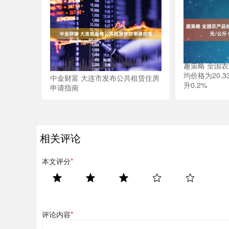
趣策略 全国
均价格为20.
中金财富 大连市发布公共租赁住房
升0.2%
申请指南
相关评论
本文评分
*
评论内容
*