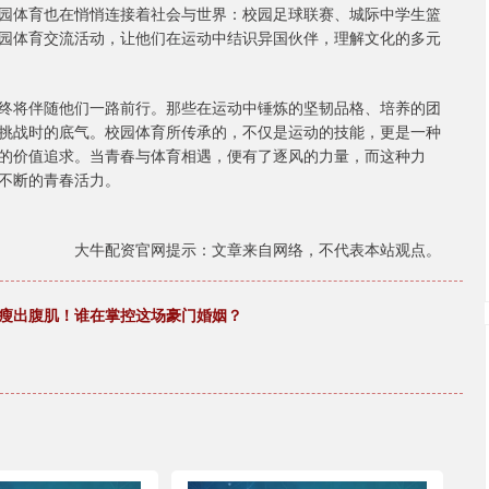
园体育也在悄悄连接着社会与世界：校园足球联赛、城际中学生篮
园体育交流活动，让他们在运动中结识异国伙伴，理解文化的多元
终将伴随他们一路前行。那些在运动中锤炼的坚韧品格、培养的团
挑战时的底气。校园体育所传承的，不仅是运动的技能，更是一种
的价值追求。当青春与体育相遇，便有了逐风的力量，而这种力
不断的青春活力。
大牛配资官网提示：文章来自网络，不代表本站观点。
拉瘦出腹肌！谁在掌控这场豪门婚姻？