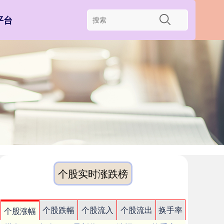
平台
个股实时涨跌榜
个股跌幅
个股流入
个股流出
换手率
个股涨幅