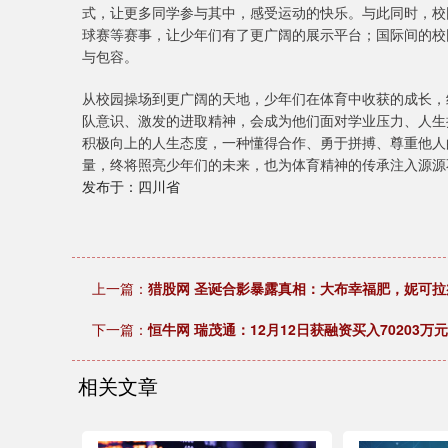
式，让更多同学参与其中，感受运动的快乐。与此同时，校
球赛等赛事，让少年们有了更广阔的展示平台；国际间的校
与包容。
从校园操场到更广阔的天地，少年们在体育中收获的成长，
队意识、激发的进取精神，会成为他们面对学业压力、人生
积极向上的人生态度，一种懂得合作、勇于拼搏、尊重他人
量，终将照亮少年们的未来，也为体育精神的传承注入源源
发布于：四川省
上一篇：
猎股网 圣诞合影暴露真相：大布幸福肥，妮可
下一篇：
恒牛网 瑞茂通：12月12日获融资买入70203万元
相关文章