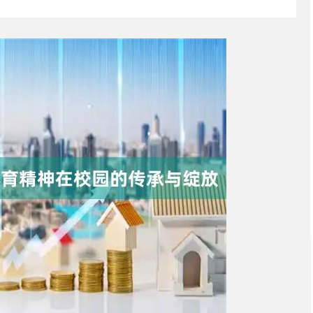
深证成指
14311.01
02%
200.89
1.42%