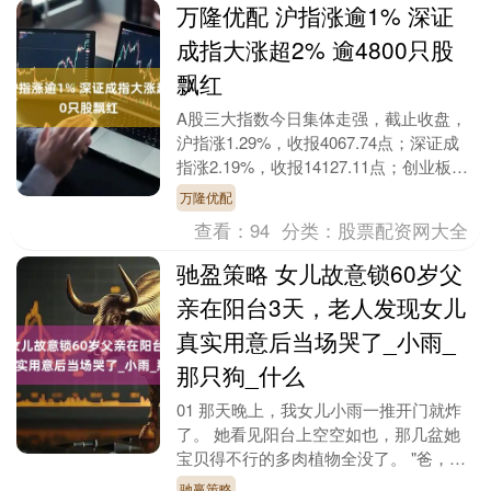
万隆优配 沪指涨逾1% 深证
成指大涨超2% 逾4800只股
飘红
A股三大指数今日集体走强，截止收盘，
沪指涨1.29%，收报4067.74点；深证成
指涨2.19%，收报14127.11点；创业板指
涨1.86%，收报3324.8....
万隆优配
查看：
94
分类：
股票配资网大全
驰盈策略 女儿故意锁60岁父
亲在阳台3天，老人发现女儿
真实用意后当场哭了_小雨_
那只狗_什么
01 那天晚上，我女儿小雨一推开门就炸
了。 她看见阳台上空空如也，那几盆她
宝贝得不行的多肉植物全没了。 "爸，我
的花呢？"她脸都白了。 我正坐在沙发上
驰赢策略