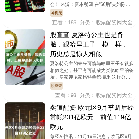
会！ 来源：资本秘闻 在“60后”夫妇陈志
宇、敬兵的带领下，重庆至信实业股份有
神机策
限公司（以下简....
查看：
186
分类：
股票配资网大全
股查查 夏洛特公主也是备
胎，跟哈里王子一模一样，
历史总是惊人相似
夏洛特公主的未来可能与哈里王子有很多
相似之处，甚至有可能成为类似哈里的备
胎，皇家评论家格特鲁德·戴利这样分析
道。她认为，如果凯特王妃还在，或许会
股查查
有不同的情况。凯....
查看：
93
分类：
股票配资网大全
奕道配资 欧元区9月季调后经
常帐231亿欧元，前值119亿
欧元
每经AI快讯，11月19日消息，欧元区9月