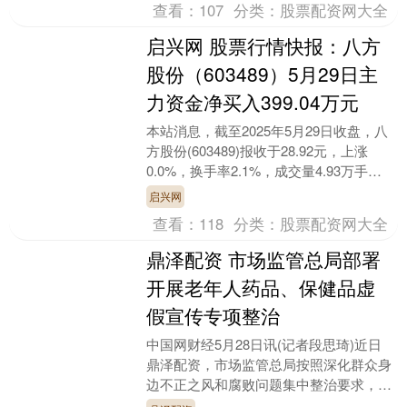
查看：
107
分类：
股票配资网大全
启兴网 股票行情快报：八方
股份（603489）5月29日主
力资金净买入399.04万元
本站消息，截至2025年5月29日收盘，八
方股份(603489)报收于28.92元，上涨
0.0%，换手率2.1%，成交量4.93万手启
兴网，成交额1.43亿元。....
启兴网
查看：
118
分类：
股票配资网大全
鼎泽配资 市场监管总局部署
开展老年人药品、保健品虚
假宣传专项整治
中国网财经5月28日讯(记者段思琦)近日
鼎泽配资，市场监管总局按照深化群众身
边不正之风和腐败问题集中整治要求，部
署在全国开展老年人药品、保健品虚假宣