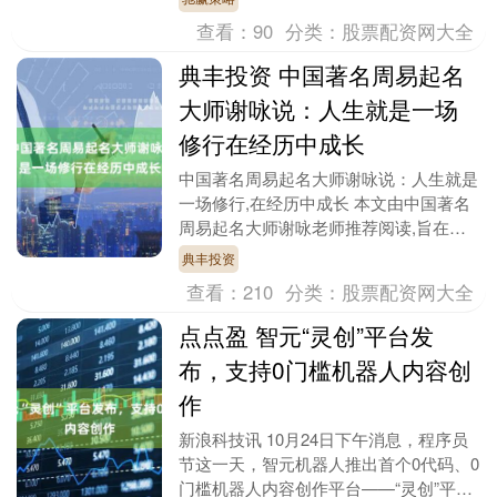
看电视，头....
查看：
90
分类：
股票配资网大全
典丰投资 中国著名周易起名
大师谢咏说：人生就是一场
修行在经历中成长
中国著名周易起名大师谢咏说：人生就是
一场修行,在经历中成长 本文由中国著名
周易起名大师谢咏老师推荐阅读,旨在分
享世间美好,通过分享,我们可以从他人的
典丰投资
知识和见解之....
查看：
210
分类：
股票配资网大全
点点盈 智元“灵创”平台发
布，支持0门槛机器人内容创
作
新浪科技讯 10月24日下午消息，程序员
节这一天，智元机器人推出首个0代码、0
门槛机器人内容创作平台——“灵创”平