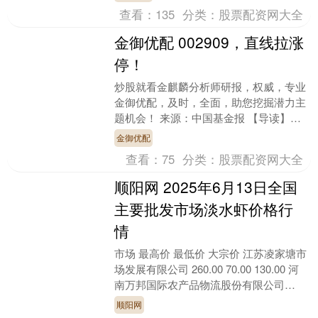
复....
查看：
135
分类：
股票配资网大全
金御优配 002909，直线拉涨
停！
炒股就看金麒麟分析师研报，权威，专业
金御优配，及时，全面，助您挖掘潜力主
题机会！ 来源：中国基金报 【导读】海
南自贸港概念股延续强势，化工板块异动
金御优配
拉升 中国基金....
查看：
75
分类：
股票配资网大全
顺阳网 2025年6月13日全国
主要批发市场淡水虾价格行
情
市场 最高价 最低价 大宗价 江苏凌家塘市
场发展有限公司 260.00 70.00 130.00 河
南万邦国际农产品物流股份有限公司
52.00 50.00 5....
顺阳网