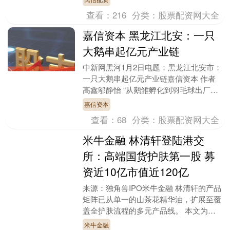
套，同....
查看：
216
分类：
股票配资网大全
嘉信资本 黑龙江北安：一只
大鹅串起亿元产业链
中新网黑河1月2日电题：黑龙江北安市：
一只大鹅串起亿元产业链嘉信资本 作者
高鑫邬静怡 “从鹅雏孵化到羽毛球出厂，
政府全程帮衬，100天就实现投产。”一梵
嘉信资本
羽毛球制....
查看：
68
分类：
股票配资网大全
米牛金融 林清轩登陆港交
所：高端国货护肤第一股 募
资近10亿市值近120亿
来源：独角兽IPO米牛金融 林清轩的产品
矩阵已从单一的山茶花精华油，扩展至覆
盖全护肤流程的多元产品线。 本文为独
角兽IPO编辑撰写 作者 | 独角君 公众号回
米牛金融