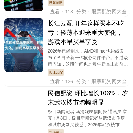
较大的估值修复机会 文｜《财经》特约
股海策略
撰稿人 康国亮 ....
查看：
118
分类：
股票配资网大全
长江云配 开年这样买本不吃
亏：轻薄本迎来重大变化，
游戏本早买早享受
2026年已经到来，AMD和Intel也纷纷发
布了各自全新一代核心硬件平台。不过众
所周知，这段时间也是每年新品上市前的
空窗期。那么在这个时候，牛叔相信，有
长江云配
很多关....
查看：
126
分类：
股票配资网大全
民信配资 环比增长106%，岁
末武汉楼市增幅明显
极目新闻记者 马清妮民信配资 通讯员 章
亮 1月8日，极目新闻记者从武汉市住房
和城市更新局获悉，2025年武汉楼市呈
现平稳增长态势，商品房网签13.67万
民信配资