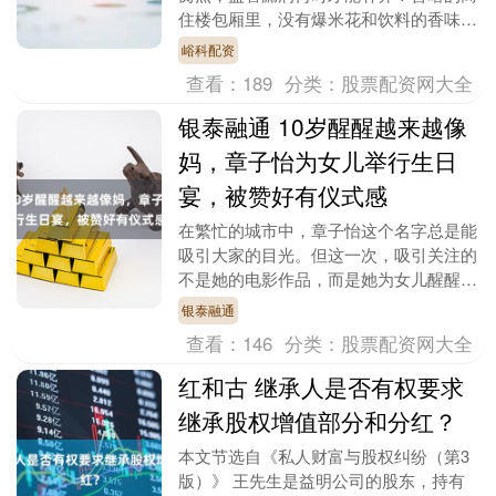
住楼包厢里，没有爆米花和饮料的香味，
只有暧昧的灯光和有偿陪侍的暗语声，这
峪科配资
些原本主打私密....
查看：
189
分类：
股票配资网大全
银泰融通 10岁醒醒越来越像
妈，章子怡为女儿举行生日
宴，被赞好有仪式感
在繁忙的城市中，章子怡这个名字总是能
吸引大家的目光。但这一次，吸引关注的
不是她的电影作品，而是她为女儿醒醒庆
祝10岁生日时的温馨场面。这次生日派对
银泰融通
并没有豪华的装....
查看：
146
分类：
股票配资网大全
红和古 继承人是否有权要求
继承股权增值部分和分红？
本文节选自《私人财富与股权纠纷（第3
版）》 王先生是益明公司的股东，持有