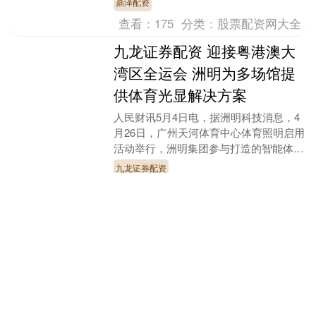
鼎泽配资
传专项整治工....
查看：
175
分类：
股票配资网大全
九龙证券配资 迎接粤港澳大
湾区全运会 洲明为多场馆提
供体育光显解决方案
人民财讯5月4日电，据洲明科技消息，4
月26日，广州天河体育中心体育照明启用
活动举行，洲明集团参与打造的智能体育
照明系统正式亮灯。此外，洲明还为场馆
九龙证券配资
提供LED显....
查看：
163
分类：
股票配资网大全
通配资 瑞达期货鸡蛋产业日
报20250526
（原标题：瑞达期货鸡蛋产业日报
20250526）通配资....
通配资