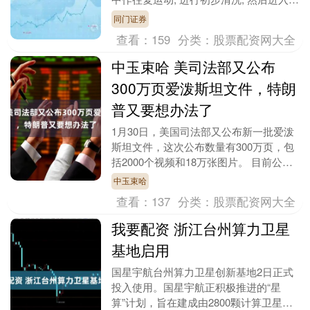
淋池中用清水喷淋, 完成整个清洗过程。
同门证券
该清洗....
查看：
159
分类：
股票配资网大全
中玉束哈 美司法部又公布
300万页爱泼斯坦文件，特朗
普又要想办法了
1月30日，美国司法部又公布新一批爱泼
斯坦文件，这次公布数量有300万页，包
括2000个视频和18万张图片。 目前公布
的文件包含与爱泼斯坦相关的法庭文件、
中玉束哈
电子邮....
查看：
137
分类：
股票配资网大全
我要配资 浙江台州算力卫星
基地启用
国星宇航台州算力卫星创新基地2日正式
投入使用。国星宇航正积极推进的“星
算”计划，旨在建成由2800颗计算卫星组