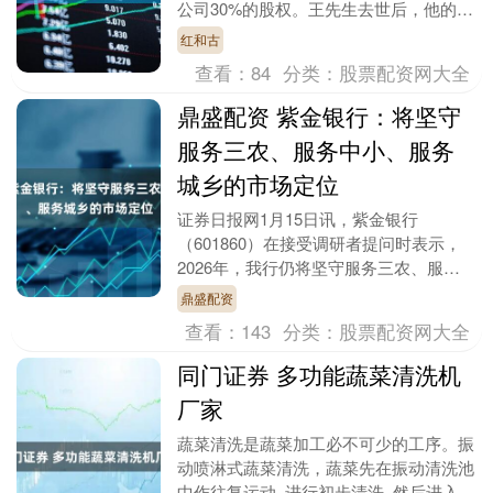
公司30%的股权。王先生去世后，他的妻
子和父母均放弃继承股权，一致同意由独
红和古
子小王一人继承....
查看：
84
分类：
股票配资网大全
鼎盛配资 紫金银行：将坚守
服务三农、服务中小、服务
城乡的市场定位
证券日报网1月15日讯，紫金银行
（601860）在接受调研者提问时表示，
2026年，我行仍将坚守服务三农、服务
中小、服务城乡的市场定位，以服务实体
鼎盛配资
经济为根本宗旨....
查看：
143
分类：
股票配资网大全
同门证券 多功能蔬菜清洗机
厂家
蔬菜清洗是蔬菜加工必不可少的工序。振
动喷淋式蔬菜清洗，蔬菜先在振动清洗池
中作往复运动, 进行初步清洗, 然后进入喷