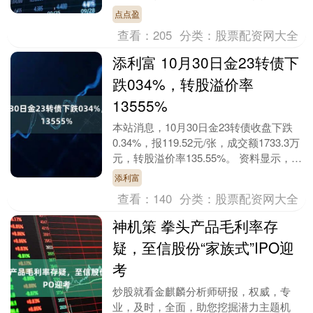
台，宣布以“让创作更简单，让表达更灵
点点盈
动”为核心....
查看：
205
分类：
股票配资网大全
添利富 10月30日金23转债下
跌034%，转股溢价率
13555%
本站消息，10月30日金23转债收盘下跌
0.34%，报119.52元/张，成交额1733.3万
元，转股溢价率135.55%。 资料显示，金
23转债信用级别为“A....
添利富
查看：
140
分类：
股票配资网大全
神机策 拳头产品毛利率存
疑，至信股份“家族式”IPO迎
考
炒股就看金麒麟分析师研报，权威，专
业，及时，全面，助您挖掘潜力主题机