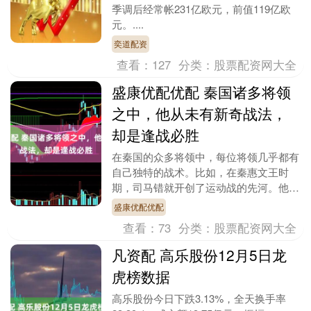
季调后经常帐231亿欧元，前值119亿欧
元。....
奕道配资
查看：
127
分类：
股票配资网大全
盛康优配优配 秦国诸多将领
之中，他从未有新奇战法，
却是逢战必胜
在秦国的众多将领中，每位将领几乎都有
自己独特的战术。比如，在秦惠文王时
期，司马错就开创了运动战的先河。他带
领军队长途跋涉上千里，放弃了重型装
盛康优配优配
备，凭借轻装兵力成功....
查看：
73
分类：
股票配资网大全
凡资配 高乐股份12月5日龙
虎榜数据
高乐股份今日下跌3.13%，全天换手率