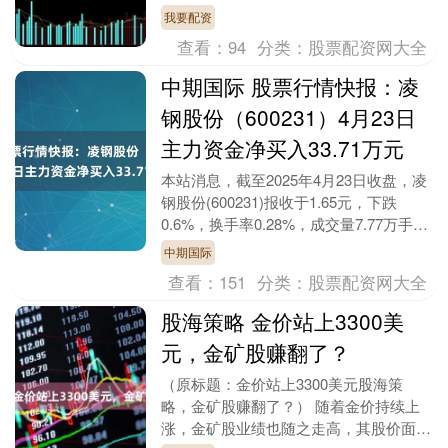
成的超级太空计算中心，形成全球覆盖、
我要配资
移动泛在、高效....
查看：
94
分类：
股票配资网大全
中期国际 股票行情快报：凌
钢股份（600231）4月23日
主力资金净买入33.71万元
本站消息，截至2025年4月23日收盘，凌
钢股份(600231)报收于1.65元，下跌
0.6%，换手率0.28%，成交量7.77万手中
期国际，成交额1284.7....
中期国际
查看：
151
分类：
股票配资网大全
股海策略 金价站上3300美
元，金矿股赚翻了？
（原标题：金价站上3300美元股海策
略，金矿股赚翻了？） 随着金价持续上
涨，金矿股业绩也随之走高，其股价面临