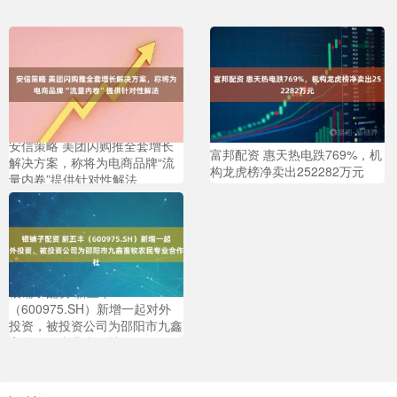
安信策略 美团闪购推全套增长
富邦配资 惠天热电跌769%，机
解决方案，称将为电商品牌“流
构龙虎榜净卖出252282万元
量内卷”提供针对性解法
银铺子配资 新五丰
（600975.SH）新增一起对外
投资，被投资公司为邵阳市九鑫
畜牧农民专业合作社