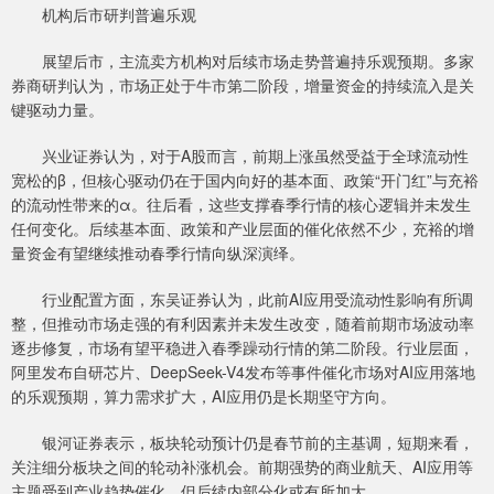
机构后市研判普遍乐观
展望后市，主流卖方机构对后续市场走势普遍持乐观预期。多家
券商研判认为，市场正处于牛市第二阶段，增量资金的持续流入是关
键驱动力量。
兴业证券认为，对于A股而言，前期上涨虽然受益于全球流动性
宽松的β，但核心驱动仍在于国内向好的基本面、政策“开门红”与充裕
的流动性带来的α。往后看，这些支撑春季行情的核心逻辑并未发生
任何变化。后续基本面、政策和产业层面的催化依然不少，充裕的增
量资金有望继续推动春季行情向纵深演绎。
行业配置方面，东吴证券认为，此前AI应用受流动性影响有所调
整，但推动市场走强的有利因素并未发生改变，随着前期市场波动率
逐步修复，市场有望平稳进入春季躁动行情的第二阶段。行业层面，
阿里发布自研芯片、DeepSeek-V4发布等事件催化市场对AI应用落地
的乐观预期，算力需求扩大，AI应用仍是长期坚守方向。
银河证券表示，板块轮动预计仍是春节前的主基调，短期来看，
关注细分板块之间的轮动补涨机会。前期强势的商业航天、AI应用等
主题受到产业趋势催化，但后续内部分化或有所加大。