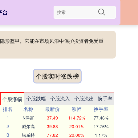
平台
者的隐形盔甲。它能在市场风浪中保护投资者免受重
个股实时涨跌榜
个股跌幅
个股流入
个股流出
换手率
个股涨幅
排名
名称
最新价
涨幅
换手率
1
N津富
37.49
114.72%
77.46%
2
威尔高
39.83
20.01%
17.76%
3
锴威特
77.82
20.00%
1.17%