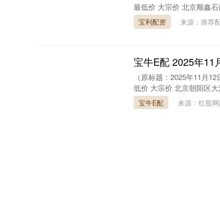
最低价 大宗价 北京顺鑫石门
宝利配资
来源：推荐
宝牛E配 2025年
（原标题：2025年11月
低价 大宗价 北京朝阳区大洋路综合
宝牛E配
来源：红股
盈易点 2025年1
行情
（原标题：2025年11月
最高价 最低价 大宗价 内蒙古保
盈易点
来源：安鑫宝