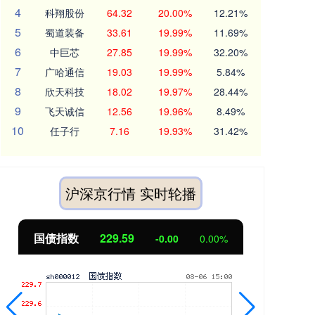
4
科翔股份
64.32
20.00%
12.21%
5
蜀道装备
33.61
19.99%
11.69%
6
中巨芯
27.85
19.99%
32.20%
7
广哈通信
19.03
19.99%
5.84%
8
欣天科技
18.02
19.97%
28.44%
9
飞天诚信
12.56
19.96%
8.49%
10
任子行
7.16
19.93%
31.42%
沪深京行情 实时轮播
国债指数
229.59
期指
-0.00
0.00%