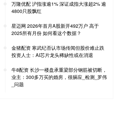
万隆优配 沪指涨逾1% 深证成指大涨超2% 逾
4800只股飘红
星迈网 2026年首月A股新开492万户 高于
2025所有月份 如何看这个数据？
金猪配资 寒武纪否认市场传闻但股价难止跌
投资人士：AI芯片龙头稀缺性或在消退
牛8配资 长沙一楼盘承重梁部分钢筋被切断，
业主：300多万买的婚房，很膈应_检测_罗伟
_问题