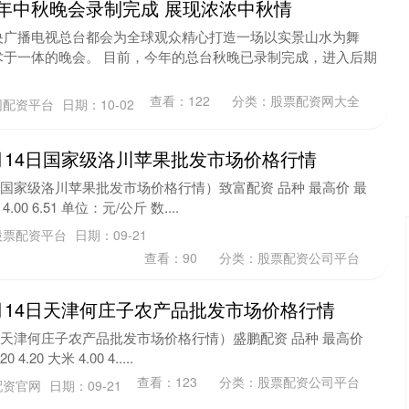
25年中秋晚会录制完成 展现浓浓中秋情
央广播电视总台都会为全球观众精心打造一场以实景山水为舞
术于一体的晚会。 目前，今年的总台秋晚已录制完成，进入后期
查看：
122
分类：
股票配资网大全
网配资平台
日期：10-02
9月14日国家级洛川苹果批发市场价格行情
4日国家级洛川苹果批发市场价格行情）致富配资 品种 最高价 最
.00 6.51 单位：元/公斤 数....
股票配资平台
日期：09-21
查看：
90
分类：
股票配资公司平台
9月14日天津何庄子农产品批发市场价格行情
基金指数
7229.80
.55%
-1.63
-0.02%
4日天津何庄子农产品批发市场价格行情）盛鹏配资 品种 最高价
4.20 大米 4.00 4.....
查看：
123
分类：
股票配资公司平台
配资官网
日期：09-21