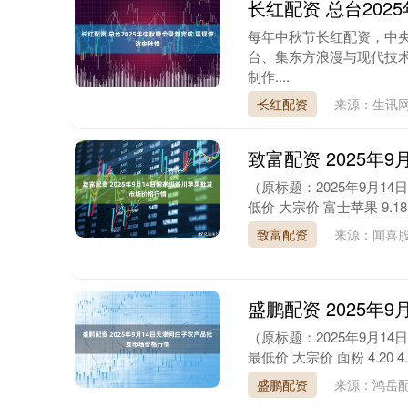
长红配资 总台20
每年中秋节长红配资，中
台、集东方浪漫与现代技
制作....
长红配资
来源：生讯
致富配资 2025年
（原标题：2025年9月1
低价 大宗价 富士苹果 9.18 4
致富配资
来源：闻喜
盛鹏配资 2025年
创业板指
3515.56
42
0.30%
-19.58
-0
（原标题：2025年9月1
最低价 大宗价 面粉 4.20 4.20 
盛鹏配资
来源：鸿岳