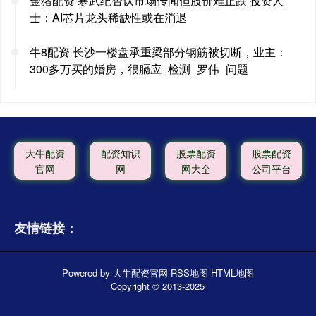
金猪配资 寒武纪否认市场传闻但股价难止跌 投资人
士：AI芯片龙头稀缺性或在消退
牛8配资 长沙一楼盘承重梁部分钢筋被切断，业主：
300多万买的婚房，很膈应_检测_罗伟_问题
大牛配资
配资知识
股票配资
股票配资
官网
网
网大全
公司平台
友情链接：
Powered by
大牛配资官网
RSS地图
HTML地图
Copyright
© 2013-2025