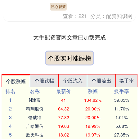
业管理合伙企业（有限合伙），法定代表
匠心智策
人浙江华....
查看：
221
分类：
配资知识网
大牛配资官网文章已加载完成
个股实时涨跌榜
个股跌幅
个股流入
个股流出
换手率
个股涨幅
排名
名称
最新价
涨幅
换手率
1
N津富
41
134.82%
59.85%
2
科翔股份
64.32
20.00%
11.70%
3
锴威特
77.82
20.00%
1.01%
4
广哈通信
19.03
19.99%
5.68%
5
欣天科技
18.02
19.97%
27.35%