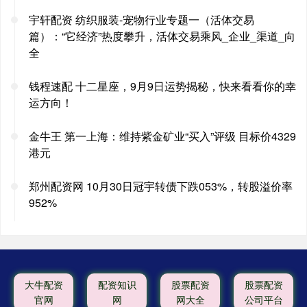
宇轩配资 纺织服装-宠物行业专题一（活体交易
篇）：“它经济”热度攀升，活体交易乘风_企业_渠道_向
全
钱程速配 十二星座，9月9日运势揭秘，快来看看你的幸
运方向！
金牛王 第一上海：维持紫金矿业“买入”评级 目标价4329
港元
郑州配资网 10月30日冠宇转债下跌053%，转股溢价率
952%
大牛配资
配资知识
股票配资
股票配资
官网
网
网大全
公司平台