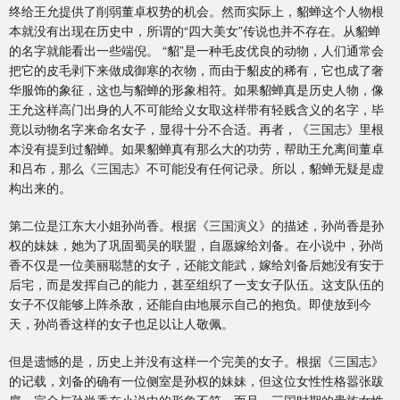
终给王允提供了削弱董卓权势的机会。然而实际上，貂蝉这个人物根
本就没有出现在历史中，所谓的“四大美女”传说也并不存在。从貂蝉
的名字就能看出一些端倪。 “貂”是一种毛皮优良的动物，人们通常会
把它的皮毛剥下来做成御寒的衣物，而由于貂皮的稀有，它也成了奢
华服饰的象征，这也与貂蝉的形象相符。如果貂蝉真是历史人物，像
王允这样高门出身的人不可能给义女取这样带有轻贱含义的名字，毕
竟以动物名字来命名女子，显得十分不合适。再者，《三国志》里根
本没有提到过貂蝉。如果貂蝉真有那么大的功劳，帮助王允离间董卓
和吕布，那么《三国志》不可能没有任何记录。所以，貂蝉无疑是虚
构出来的。
第二位是江东大小姐孙尚香。根据《三国演义》的描述，孙尚香是孙
权的妹妹，她为了巩固蜀吴的联盟，自愿嫁给刘备。在小说中，孙尚
香不仅是一位美丽聪慧的女子，还能文能武，嫁给刘备后她没有安于
后宅，而是发挥自己的能力，甚至组织了一支女子队伍。这支队伍的
女子不仅能够上阵杀敌，还能自由地展示自己的抱负。即使放到今
天，孙尚香这样的女子也足以让人敬佩。
但是遗憾的是，历史上并没有这样一个完美的女子。根据《三国志》
的记载，刘备的确有一位侧室是孙权的妹妹，但这位女性性格嚣张跋