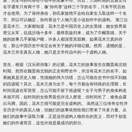
扈，完全与孙尚香在小说中的形象不符。而且，三国时期的贵族女性
名字通常只有两个字，像“孙尚香”这样三个字的名字，只有平民百姓
才会使用。为了保持身份，孙氏家族绝不会给自家女儿取这样一个名
字。所以可以确定，孙尚香这个人物只是小说创作中的虚构。 第三位
是花木兰。大家都知道，花木兰是中国历史上的女英雄，她女扮男装
替父从军，征战沙场十多年，最终凯旋归来，成为了巾帼英雄。关于
她的故事几乎家喻户晓，许多人都深受其鼓舞。如果花木兰真的存
在，那么中国历史中肯定会有关于她的详细记载。然而，遗憾的是，
花木兰并非真实人物，她只是文学作品中的一个虚构人物。
首先，根据《汉乐府诗集》的记载，花木兰的故事发生在魏晋南北朝
时期。然而在魏晋南北朝的正史和野史中，并没有花木兰的名字。如
果她真是历史人物，凭借她的伟大功绩，怎么可能在史书中找不到她
的踪迹呢？其次，花木兰身为女子，每个月都会有特殊的生理期，长
时间混迹在军营里，怎么可能不留下痕迹呢？女子与男子的身体构造
本就不同，短时间的女扮男装也许没人察觉，但时间长了，难免会露
出马脚。因此，花木兰很可能是完全虚构的。 虽然这三位传奇女性并
非历史中的真实人物，但她们的故事依然给我们带来了许多力量。从
她们的故事中汲取力量，正是这些虚构人物存在的意义，而对于创造
她们的作者而言，这也许就是最成功的部分。