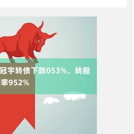
沪深300
4694.44
.42%
43.13
0.93%