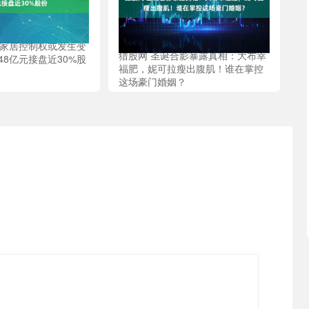
振家居控制权或发生变
猎股网 圣诞合影暴露真相：大布幸
.48亿元接盘近30%股
福肥，妮可拉瘦出腹肌！谁在掌控
这场豪门婚姻？