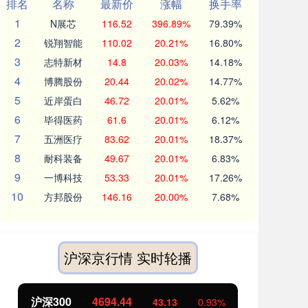
排名
名称
最新价
涨幅
换手率
1
N展芯
116.52
396.89%
79.39%
2
锐翔智能
110.02
20.21%
16.80%
3
志特新材
14.8
20.03%
14.18%
4
博腾股份
20.44
20.02%
14.77%
5
近岸蛋白
46.72
20.01%
5.62%
6
毕得医药
61.6
20.01%
6.12%
7
五洲医疗
83.62
20.01%
18.37%
8
耐科装备
49.67
20.01%
6.83%
9
一博科技
53.33
20.01%
17.26%
10
方邦股份
146.16
20.00%
7.68%
沪深京行情 实时轮播
北证50
1134.24
创
11.37
1.01%