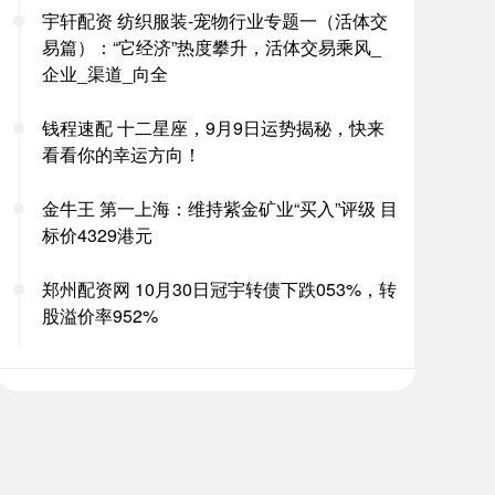
宇轩配资 纺织服装-宠物行业专题一（活体交
易篇）：“它经济”热度攀升，活体交易乘风_
企业_渠道_向全
钱程速配 十二星座，9月9日运势揭秘，快来
看看你的幸运方向！
金牛王 第一上海：维持紫金矿业“买入”评级 目
标价4329港元
郑州配资网 10月30日冠宇转债下跌053%，转
股溢价率952%