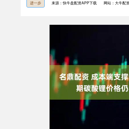
进一步
来源：快牛盘配资APP下载
网站：大牛配
上证指数
3940.04
4.40
2.13%
39.68
1.