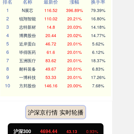
排名
名称
最新价
涨幅
换手率
1
N展芯
116.52
396.89%
79.39%
2
锐翔智能
110.02
20.21%
16.80%
3
志特新材
14.8
20.03%
14.18%
4
博腾股份
20.44
20.02%
14.77%
5
近岸蛋白
46.72
20.01%
5.62%
6
毕得医药
61.6
20.01%
6.12%
7
五洲医疗
83.62
20.01%
18.37%
8
耐科装备
49.67
20.01%
6.83%
9
一博科技
53.33
20.01%
17.26%
10
方邦股份
146.16
20.00%
7.68%
沪深京行情 实时轮播
沪深300
4694.44
北
43.13
0.93%