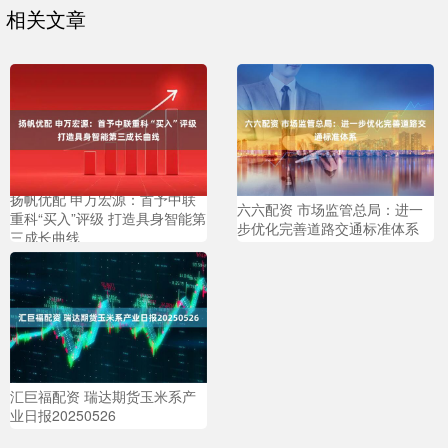
相关文章
扬帆优配 申万宏源：首予中联
六六配资 市场监管总局：进一
重科“买入”评级 打造具身智能第
步优化完善道路交通标准体系
三成长曲线
汇巨福配资 瑞达期货玉米系产
业日报20250526