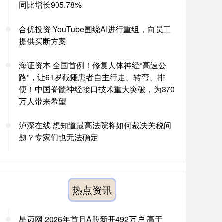
同比增长905.78%
合优投资 YouTube围绕AI进行重组，向员工
提供买断方案
海证资本 全国首例！修复人体神经“高速公
路”，让61岁截瘫患者自主行走、转弯、排
便！中国脊髓神经接口技术重大突破，为370
万人带来希望
泸深在线 想知道最高法院将如何裁决关税问
题？专家们也无法确定
热点资讯
星迈网 2026年首月A股新开492万户 高于