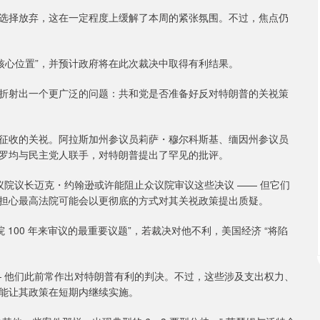
择放弃，这在一定程度上缓解了本周的紧张氛围。不过，焦点仍
心位置”，并预计政府将在此次裁决中取得有利结果。
射出一个更广泛的问题：共和党是否准备好反对特朗普的关祱策
收的关祱。阿拉斯加州参议员莉萨・穆尔科斯基、缅因州参议员
罗均与民主党人联手，对特朗普提出了罕见的批评。
院议长迈克・约翰逊或许能阻止众议院审议这些决议 —— 但它们
担心最高法院可能会以更彻底的方式对其关祱政策提出质疑。
00 年来审议的最重要议题”，若裁决对他不利，美国经济 “将陷
 他们此前常作出对特朗普有利的判决。不过，这些涉及支出权力、
能让其政策在短期内继续实施。