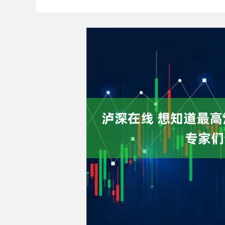
沪深300
4694.44
00.89
1.42%
43.13
0.