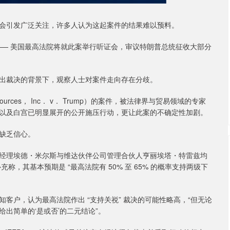
引发广泛关注，许多人认为这起案件的结果难以预料。
— 美国最高法院将就此案举行听证会，审议特朗普总统征收大部分
裁决的背景下，观察人士对案件走向存在分歧。
urces， Inc． v． Trump）的案件，被法律界与贸易领域的专家
，以及白宫已明显展开的公开施压行动，更让此案的不确定性加剧。
缺乏信心。
理埃德・米尔斯与维达伙伴公司管理合伙人亨丽埃塔・特雷兹均
称，其基本预期是 “最高法院有 50% 至 65% 的概率支持两级下
户，认为最高法院作出 “支持关祱” 裁决的可能性略高，“但无论
出简单的‘是或否’的二元结论”。