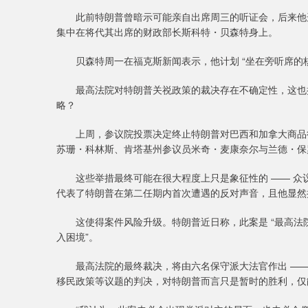
此前特朗普曾暗示可能亲自出席周三的听证会，后来他选
集中在将代其出席的财政部长斯科特・贝森特身上。
贝森特周一在福克斯新闻表示，他计划 “坐在旁听席的核
最高法院对特朗普关祱政策的裁决存在不确定性，这也折
略？
上周，参议院投票决定终止特朗普对巴西和加拿大商品征
苏珊・科林斯、肯塔基州参议员米奇・麦康奈尔与兰德・保
这些举措最终可能在很大程度上只是象征性的 —— 众议
代表了特朗普在第二任期内首次遭遇的反对声音，且他显然
这使得案件风险升级。特朗普近日称，此案是 “最高法院 1
入困境”。
最高法院的最终裁决，将由六名保守派大法官作出 ——
移民政策等议题的判决，对特朗普而言只是暂时的胜利，仅