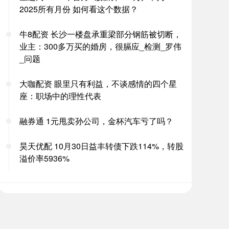
2025所有月份 如何看这个数据？
牛8配资 长沙一楼盘承重梁部分钢筋被切断，
业主：300多万买的婚房，很膈应_检测_罗伟
_问题
大咖配资 眼里只有利益，不谈感情的四个星
座：职场中的理性代表
融券通 1元甩卖孙公司，金杯汽车亏了吗？
昊天优配 10月30日益丰转债下跌114%，转股
溢价率5936%