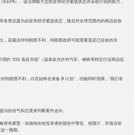
（IEEPA）。该法律赋予总统宣布经济紧急状态并采取行动的权力，
各类议题为由宣布经济紧急状态，随后对全球范围内的商品征收
，若裁决对特朗普不利，特朗普政府可能需要退还已征收的关
的 “232 条款关祱”（该条款允许对汽车、钢铁等特定行业商品征
特朗普不利，白宫始终在准备 B 计划”，但她同时强调，“我们有
提问的语气和态度来判断案件走向。
略师布莱恩・加德纳在给投资者的报告中警告。他预计，市场当前
破这一预期。