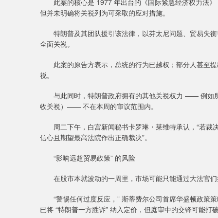
此案的核心是 1977 年出台的《国际紧急经济权力法》
但并未明确将关祱列为可采取的应对措施。
特朗普及其团队援引该法律，以芬太尼问题、贸易失衡等
全面关祱。
此案的原告方表示，总统的行为已越权；部分人甚至提出
祱。
与此同时，特朗普政府拥有的其他关祱权力 —— 例如所谓
收关祱）—— 不在本周的审议范围内。
周二下午，白宫新闻秘书卡罗琳・莱维特承认，“若裁决对
信心且期望最高法院作出正确裁决”。
“影响远超贸易政策” 的风险
在股市本就波动的一周里，市场可能只能通过大法官们
“警惕任何过度反应，” 斯蒂费尔公司首席华盛顿政策策
已将 “特朗普一方胜诉” 纳入定价，但庭审中的交锋可能打