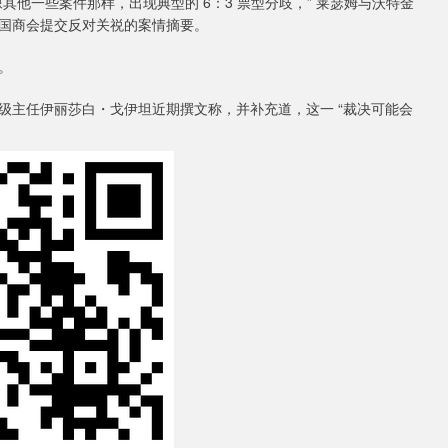
一些案件那样，出现典型的 6：3 票型分歧，” 莱瑟姆与沃特金
国商会提交反对关祱的案情摘要。
。
级主任伊丽莎白・戈伊坦近期撰文称，并补充道，这一 “裁决可能会