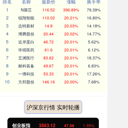
排名
名称
最新价
涨幅
换手率
1
N展芯
116.52
396.89%
79.39%
2
锐翔智能
110.02
20.21%
16.80%
3
志特新材
14.8
20.03%
14.18%
4
博腾股份
20.44
20.02%
14.77%
5
近岸蛋白
46.72
20.01%
5.62%
6
毕得医药
61.6
20.01%
6.12%
7
五洲医疗
83.62
20.01%
18.37%
8
耐科装备
49.67
20.01%
6.83%
9
一博科技
53.33
20.01%
17.26%
10
方邦股份
146.16
20.00%
7.68%
沪深京行情 实时轮播
创业板指
3563.12
基
47.56
1.35%