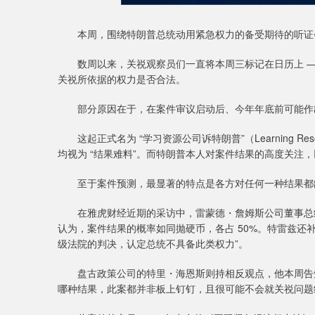
本周，围绕特朗普总统动用紧急权力的备受期待的听证会
数周以来，关祱观察员们一直将本周三标记在日历上 —
关祱所依据的权力是否合法。
部分原因在于，在案件审议启动后、今年年底前可能作出
这起正式名为 “学习资源公司诉特朗普”（Learning Reso
均视为 “结果难料”。而特朗普本人对案件结果的高度关注
至于案件预测，最显著的特点是各方对任何一种结果都
在雅虎财经近期的采访中，雷蒙德・詹姆斯公司董事总经
认为，案件结果的概率如同抛硬币，各占 50%。特雷兹还补充
级法院的判决，认定总统不具备此类权力”。
盘古政策公司的特里・海恩斯则持相反观点，他本周告知客
哪种结果，此案都并非板上钉钉，且很可能不会就关祱问题给