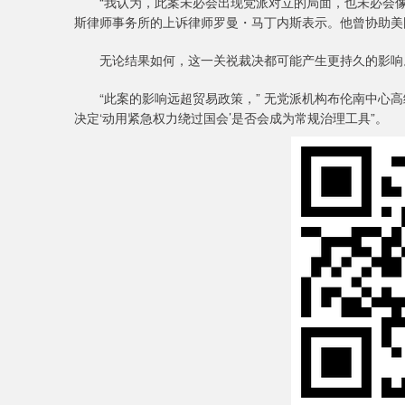
“我认为，此案未必会出现党派对立的局面，也未必会像其他
斯律师事务所的上诉律师罗曼・马丁内斯表示。他曾协助美
无论结果如何，这一关祱裁决都可能产生更持久的影响
“此案的影响远超贸易政策，” 无党派机构布伦南中心高
决定‘动用紧急权力绕过国会’是否会成为常规治理工具”。