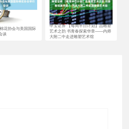
申宝证券 【每周半日计划】品雕塑
国棉花协会与美国国际
艺术之韵 书青春探索华章——内师
会谈
大附二中走进雕塑艺术馆