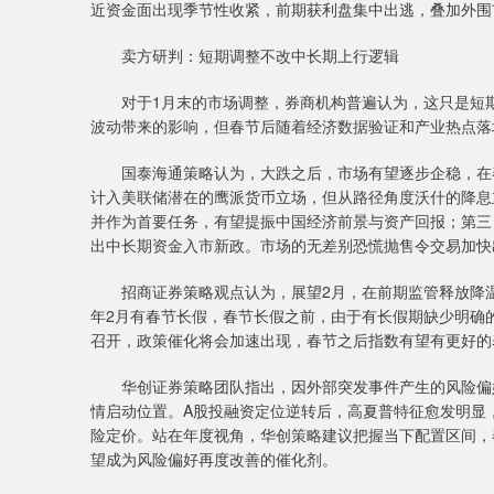
近资金面出现季节性收紧，前期获利盘集中出逃，叠加外围
卖方研判：短期调整不改中长期上行逻辑
对于1月末的市场调整，券商机构普遍认为，这只是短期
波动带来的影响，但春节后随着经济数据验证和产业热点落
国泰海通策略认为，大跌之后，市场有望逐步企稳，在春
计入美联储潜在的鹰派货币立场，但从路径角度沃什的降息
并作为首要任务，有望提振中国经济前景与资产回报；第三
出中长期资金入市新政。市场的无差别恐慌抛售令交易加快
招商证券策略观点认为，展望2月，在前期监管释放降温
年2月有春节长假，春节长假之前，由于有长假期缺少明确
召开，政策催化将会加速出现，春节之后指数有望有更好的
华创证券策略团队指出，因外部突发事件产生的风险偏好
情启动位置。A股投融资定位逆转后，高夏普特征愈发明显
险定价。站在年度视角，华创策略建议把握当下配置区间，
望成为风险偏好再度改善的催化剂。