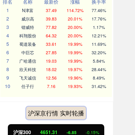
排名
名称
最新价
涨幅
换手率
1
N津富
37.49
114.72%
77.46%
2
威尔高
39.83
20.01%
17.76%
3
锴威特
77.82
20.00%
1.17%
4
科翔股份
64.32
20.00%
12.21%
5
蜀道装备
33.61
19.99%
11.69%
6
中巨芯
27.85
19.99%
32.20%
7
广哈通信
19.03
19.99%
5.84%
8
欣天科技
18.02
19.97%
28.44%
9
飞天诚信
12.56
19.96%
8.49%
10
任子行
7.16
19.93%
31.42%
沪深京行情 实时轮播
北证50
1122.88
创业
3.42
0.30%