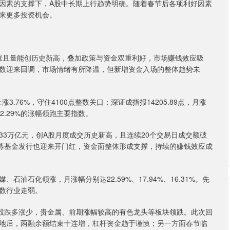
因素的支撑下，A股中长期上行趋势明确。随着春节后各项利好因素
来更多投资机会。
涨且量能创历史新高，叠加政策与资金双重利好，市场赚钱效应吸
数迎来回调，市场情绪有所降温，但新增资金入场的整体趋势未
3.76%，守住4100点整数关口；深证成指报14205.89点，月涨
以12.29%的涨幅领跑主要指数。
3万亿元，创A股月度成交历史新高，且连续20个交易日成交额破
，公募基金发行也迎来开门红，资金面整体形成支撑，持续的赚钱效应成
石化领涨，月涨幅分别达22.59%、17.94%、16.31%。先
数行业走弱。
股跌多涨少，贵金属、前期涨幅较高的有色龙头等板块领跌。此次回
地后，两融余额结束十连增，杠杆资金趋于谨慎；另一方面春节临