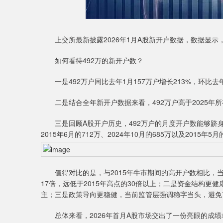
上交所最新披露2026年1月A股新开户数据，数据显示，2
如何看待492万的新开户数？
一是492万户同比去年1月157万户增长213%，环比去年
二是结合全年新开户数据来看，492万户高于2025年所有
三是回顾A股开户历史，492万户的月度开户数能够跻身近
2015年6月的712万、2024年10月的685万以及2015年5月
值得对比的是，与2015年牛市期间的高开户数相比，当
17倍，远低于2015年高点的30倍以上；二是资金结构更
主；三是政策导向更稳健，当前监管层强调稳字当头，避免
总体来看，2026年首月A股市场交出了一份亮眼的成绩