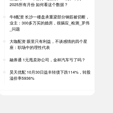
2025所有月份 如何看这个数据？
牛8配资 长沙一楼盘承重梁部分钢筋被切断，
业主：300多万买的婚房，很膈应_检测_罗伟
_问题
大咖配资 眼里只有利益，不谈感情的四个星
座：职场中的理性代表
融券通 1元甩卖孙公司，金杯汽车亏了吗？
昊天优配 10月30日益丰转债下跌114%，转股
溢价率5936%