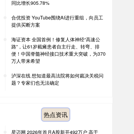
同比增长905.78%
合优投资 YouTube围绕AI进行重组，向员工
提供买断方案
海证资本 全国首例！修复人体神经“高速公
路”，让61岁截瘫患者自主行走、转弯、排
便！中国脊髓神经接口技术重大突破，为370
万人带来希望
泸深在线 想知道最高法院将如何裁决关税问
题？专家们也无法确定
热点资讯
星迈网 2026年首月A股新开492万户 高于