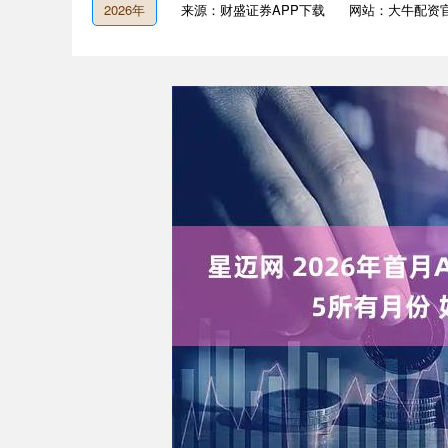
2026年
来源：财盛证券APP下载
网站：大牛配资
深证成指
14110.12
1.92
0.57%
-34.08
-