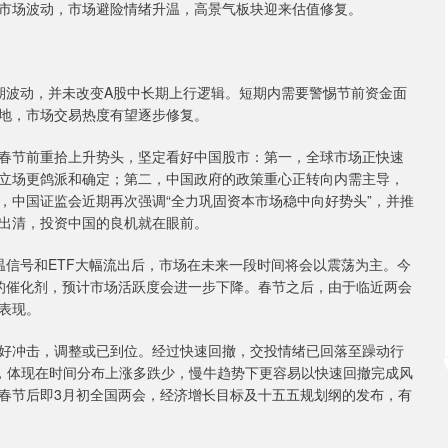
市场波动，市场避险情绪升温，高景气板块迎来估值修复。
波动，并未改变A股中长期上行逻辑。短期内需要警惕节前资金面
地，市场交易热度有望逐步修复。
节前重拾上升势头，坚定看好中国股市：第一，全球市场正快速
立场更鸽派和确定；第二，中国政府的政策重心正转向内需主导，
，中国证监会近期再次强调“全力巩固资本市场稳中向好势头”，并推
出清，投资中国的良机就在眼前。
信号和ETF大幅流出后，市场在未来一段时间将会以震荡为主。今
的催化剂，预计市场活跃度会进一步下降。春节之后，由于临近两会
表现。
冲击，调整或已到位。经过快速回撤，交投情绪已回落至躁动行
，体现在时间分布上涨多跌少，慢牛趋势下更容易以快速回撤完成风
春节后即3月初全国两会，经济增长目标及十五五规划纲的发布，有