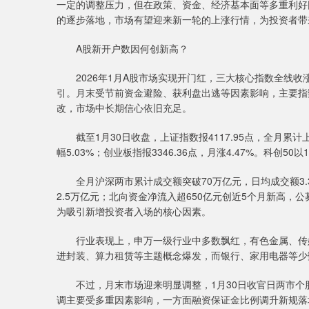
一定的调整压力，但在政策、资金、经济基本面等多重利好
的逐步落地，市场有望迎来新一轮的上涨行情，为投资者带
A股新开户数因何创新高？
2026年1月A股市场实现开门红，三大核心指数全线收
引。月末受节前资金避险、获利盘出逃等因素影响，主要指
改，市场中长期信心依旧充足。
截至1月30日收盘，上证指数报4117.95点，全月累计上涨
幅5.03%；创业板指报3346.36点，月涨4.47%。科创50
全月沪深两市累计成交额突破70万亿元，日均成交额3.3
2.5万亿元；北向资金净流入超650亿元创近5个月新高
为吸引新增投资者入场的核心因素。
行业表现上，申万一级行业中多数飘红，有色金属、传媒、石油
进封装、算力租赁等主题概念爆发，而银行、家用电器等少
不过，月末市场迎来明显调整，1月30日收官日两市个
调主要受多重因素影响，一方面融资保证金比例调升新规落