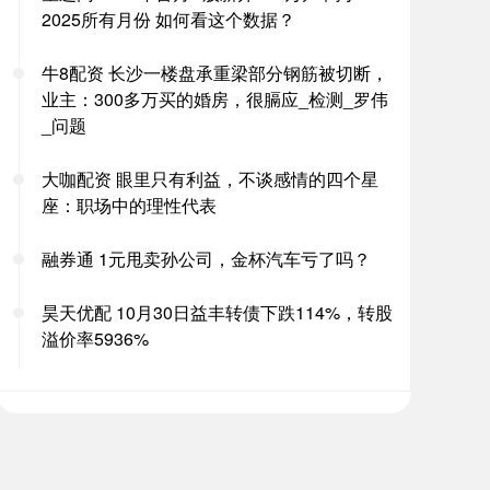
2025所有月份 如何看这个数据？
牛8配资 长沙一楼盘承重梁部分钢筋被切断，
业主：300多万买的婚房，很膈应_检测_罗伟
_问题
大咖配资 眼里只有利益，不谈感情的四个星
座：职场中的理性代表
融券通 1元甩卖孙公司，金杯汽车亏了吗？
昊天优配 10月30日益丰转债下跌114%，转股
溢价率5936%