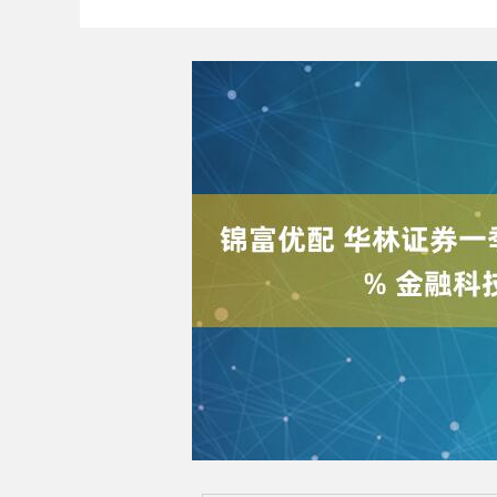
上证指数
3899.33
.00
-0.01%
-1.02
-0