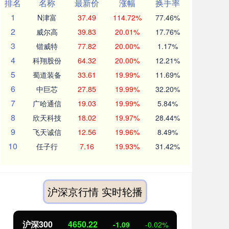
排名
名称
最新价
涨幅
换手率
1
N津富
37.49
114.72%
77.46%
2
威尔高
39.83
20.01%
17.76%
3
锴威特
77.82
20.00%
1.17%
4
科翔股份
64.32
20.00%
12.21%
5
蜀道装备
33.61
19.99%
11.69%
6
中巨芯
27.85
19.99%
32.20%
7
广哈通信
19.03
19.99%
5.84%
8
欣天科技
18.02
19.97%
28.44%
9
飞天诚信
12.56
19.96%
8.49%
10
任子行
7.16
19.93%
31.42%
沪深京行情 实时轮播
沪深300
4650.22
北
-1.09
-0.02%