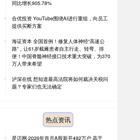
同比增长905.78%
合优投资 YouTube围绕AI进行重组，向员工
提供买断方案
海证资本 全国首例！修复人体神经“高速公
路”，让61岁截瘫患者自主行走、转弯、排
便！中国脊髓神经接口技术重大突破，为370
万人带来希望
泸深在线 想知道最高法院将如何裁决关税问
题？专家们也无法确定
热点资讯
星迈网 2026年首月A股新开492万户 高于