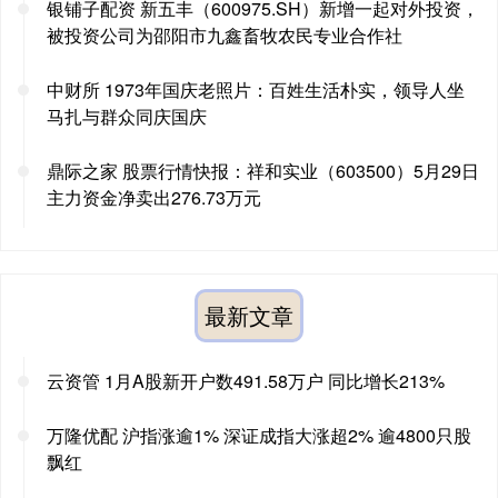
银铺子配资 新五丰（600975.SH）新增一起对外投资，
被投资公司为邵阳市九鑫畜牧农民专业合作社
中财所 1973年国庆老照片：百姓生活朴实，领导人坐
马扎与群众同庆国庆
鼎际之家 股票行情快报：祥和实业（603500）5月29日
主力资金净卖出276.73万元
最新文章
云资管 1月A股新开户数491.58万户 同比增长213%
万隆优配 沪指涨逾1% 深证成指大涨超2% 逾4800只股
飘红