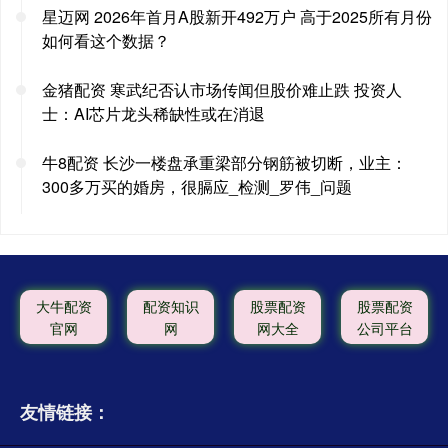
星迈网 2026年首月A股新开492万户 高于2025所有月份
如何看这个数据？
金猪配资 寒武纪否认市场传闻但股价难止跌 投资人
士：AI芯片龙头稀缺性或在消退
牛8配资 长沙一楼盘承重梁部分钢筋被切断，业主：
300多万买的婚房，很膈应_检测_罗伟_问题
大牛配资
配资知识
股票配资
股票配资
官网
网
网大全
公司平台
友情链接：