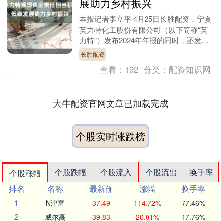
展助力乡村振兴
本报记者李立平 4月25日长胜配资，宁夏
英力特化工股份有限公司（以下简称“英
力特”）发布2024年年报的同时，还发布
了2024年度ESG报告，英力特的实际控
长胜配资
制人....
查看：
192
分类：
配资知识网
大牛配资官网文章已加载完成
个股实时涨跌榜
个股跌幅
个股流入
个股流出
换手率
个股涨幅
排名
名称
最新价
涨幅
换手率
1
N津富
37.49
114.72%
77.46%
2
威尔高
39.83
20.01%
17.76%