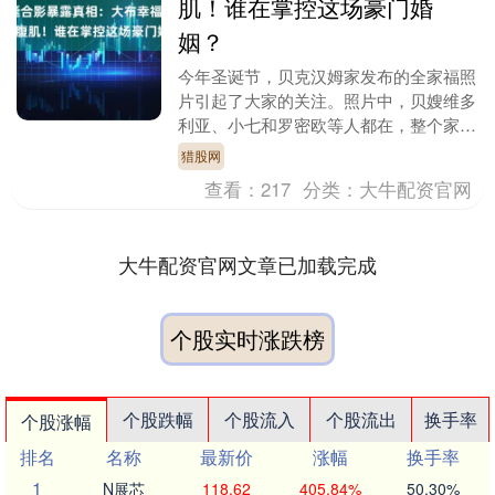
肌！谁在掌控这场豪门婚
姻？
今年圣诞节，贝克汉姆家发布的全家福照
片引起了大家的关注。照片中，贝嫂维多
利亚、小七和罗密欧等人都在，整个家庭
看起来其乐融融，仿佛是一家幸福的模
猎股网
样。但如果仔细观察....
查看：
217
分类：
大牛配资官网
大牛配资官网文章已加载完成
个股实时涨跌榜
个股跌幅
个股流入
个股流出
换手率
个股涨幅
排名
名称
最新价
涨幅
换手率
1
N展芯
118.62
405.84%
50.30%