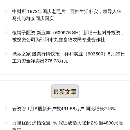
中财所 1973年国庆老照片：百姓生活朴实，领导人坐
马扎与群众同庆国庆
银铺子配资 新五丰（600975.SH）新增一起对外投资，
被投资公司为邵阳市九鑫畜牧农民专业合作社
鼎际之家 股票行情快报：祥和实业（603500）5月29日
主力资金净卖出276.73万元
最新文章
云资管 1月A股新开户数491.58万户 同比增长213%
万隆优配 沪指涨逾1% 深证成指大涨超2% 逾4800只股
飘红