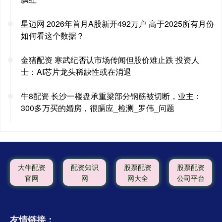
星迈网 2026年首月A股新开492万户 高于2025所有月份
如何看这个数据？
金猪配资 寒武纪否认市场传闻但股价难止跌 投资人
士：AI芯片龙头稀缺性或在消退
牛8配资 长沙一楼盘承重梁部分钢筋被切断，业主：
300多万买的婚房，很膈应_检测_罗伟_问题
大牛配资
配资知识
股票配资
股票配资
官网
网
网大全
公司平台
友情链接：