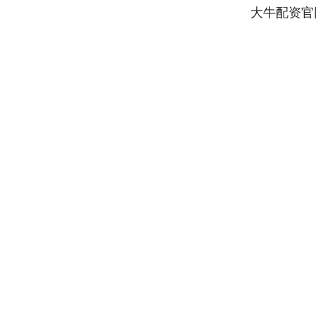
大牛配资官
深证成指
14311.01
9.68
1.02%
200.89
1