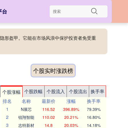
平台
者的隐形盔甲。它能在市场风浪中保护投资者免受重
个股实时涨跌榜
个股跌幅
个股流入
个股流出
换手率
个股涨幅
排名
名称
最新价
涨幅
换手率
1
N展芯
116.52
396.89%
79.39%
2
锐翔智能
110.02
20.21%
16.80%
3
志特新材
14.8
20.03%
14.18%