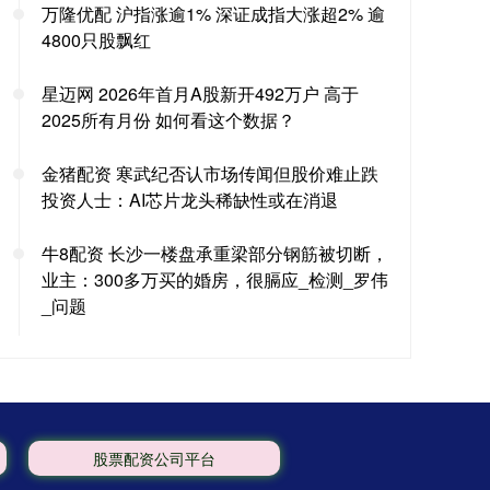
万隆优配 沪指涨逾1% 深证成指大涨超2% 逾
4800只股飘红
星迈网 2026年首月A股新开492万户 高于
2025所有月份 如何看这个数据？
金猪配资 寒武纪否认市场传闻但股价难止跌
投资人士：AI芯片龙头稀缺性或在消退
牛8配资 长沙一楼盘承重梁部分钢筋被切断，
业主：300多万买的婚房，很膈应_检测_罗伟
_问题
股票配资公司平台