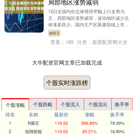
局部地区涨势减弱
12日全国均价总体维持窄幅上行走势为
主，局部地区涨势减弱，波动地区减少总
体涨多跌少。国内主产区新麦陆续上市且
价格偏低融股宝，部分贸易商忙于新麦购
融股宝
销活动，玉米流通....
查看：
185
分类：
股票配资网大全
大牛配资官网文章已加载完成
个股实时涨跌榜
个股跌幅
个股流入
个股流出
换手率
个股涨幅
排名
名称
最新价
涨幅
换手率
1
N展芯
116.52
396.89%
79.39%
2
锐翔智能
110.02
20.21%
16.80%