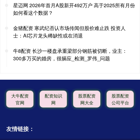
星迈网 2026年首月A股新开492万户 高于2025所有月份
如何看这个数据？
金猪配资 寒武纪否认市场传闻但股价难止跌 投资人
士：AI芯片龙头稀缺性或在消退
牛8配资 长沙一楼盘承重梁部分钢筋被切断，业主：
300多万买的婚房，很膈应_检测_罗伟_问题
大牛配资
配资知识
股票配资
股票配资
官网
网
网大全
公司平台
友情链接：