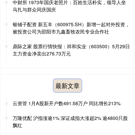
中财所 1973年国庆老照片：百姓生活朴实，领导人坐
马扎与群众同庆国庆
银铺子配资 新五丰（600975.SH）新增一起对外投资，
被投资公司为邵阳市九鑫畜牧农民专业合作社
鼎际之家 股票行情快报：祥和实业（603500）5月29日
主力资金净卖出276.73万元
最新文章
云资管 1月A股新开户数491.58万户 同比增长213%
万隆优配 沪指涨逾1% 深证成指大涨超2% 逾4800只股
飘红