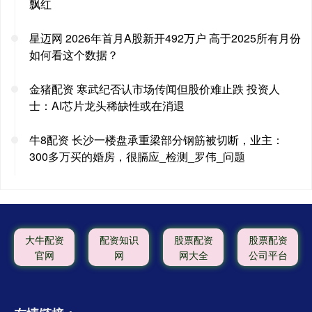
飘红
星迈网 2026年首月A股新开492万户 高于2025所有月份
如何看这个数据？
金猪配资 寒武纪否认市场传闻但股价难止跌 投资人
士：AI芯片龙头稀缺性或在消退
牛8配资 长沙一楼盘承重梁部分钢筋被切断，业主：
300多万买的婚房，很膈应_检测_罗伟_问题
大牛配资
配资知识
股票配资
股票配资
官网
网
网大全
公司平台