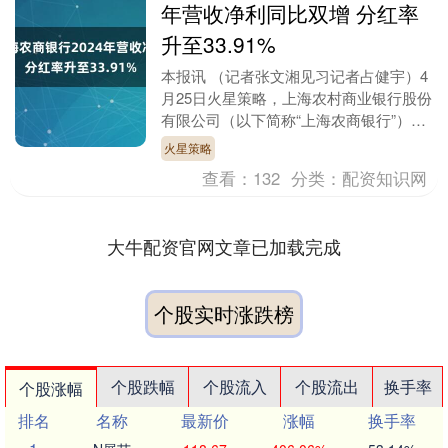
年营收净利同比双增 分红率
升至33.91%
本报讯 （记者张文湘见习记者占健宇）4
月25日火星策略，上海农村商业银行股份
有限公司（以下简称“上海农商银行”）召
开2024年度业绩说明会。 该行董事长徐
火星策略
力在业....
查看：
132
分类：
配资知识网
大牛配资官网文章已加载完成
个股实时涨跌榜
个股跌幅
个股流入
个股流出
换手率
个股涨幅
排名
名称
最新价
涨幅
换手率