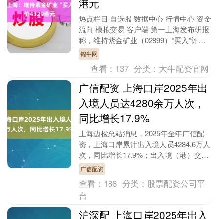
港元
热点栏目 自选股 数据中心 行情中心 资金
流向 模拟交易 客户端 第一上海发布研报
称，维持紫金矿业（02899）“买入”评
级，目标价43.29港元。公司的长期增....
锦牛网
查看：
137
分类：
大牛配资官网
广信配资 上海口岸2025年出
入境人员达4280余万人次，
同比增长17.9%
上海边检总站消息，2025年全年广信配
资，上海口岸累计出入境人员4284.6万人
次，同比增长17.9%；出入境（港）交通
运输工具30.2万架（艘）次，同比增长
广信配资
1....
查看：
186
分类：
股票配资公司平
台
沪深配 上海口岸2025年出入