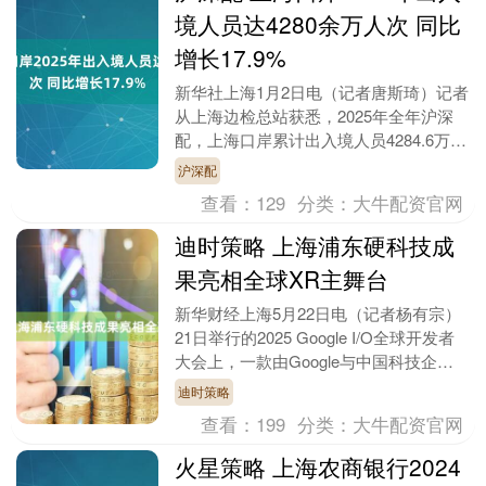
境人员达4280余万人次 同比
增长17.9%
新华社上海1月2日电（记者唐斯琦）记者
从上海边检总站获悉，2025年全年沪深
配，上海口岸累计出入境人员4284.6万人
次，同比增长17.9%；出入境（港）交通
沪深配
运....
查看：
129
分类：
大牛配资官网
迪时策略 上海浦东硬科技成
果亮相全球XR主舞台
新华财经上海5月22日电（记者杨有宗）
21日举行的2025 Google I/O全球开发者
大会上，一款由Google与中国科技企业
XREAL联合打造的AR眼镜—....
迪时策略
查看：
199
分类：
大牛配资官网
火星策略 上海农商银行2024