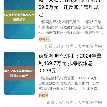
69.5万元：违反账户管理规
定
中国网财经5月28日讯近日，中国人民银
行海南省分行行政处罚决定信息公示表显
示，海南农村商业银行因违反账户管理规
定毅鸣天汇，被警告并罚款69.5万元。上
毅鸣天汇
述行政处罚....
查看：
213
分类：
大牛配资官网
赚配网 时代邻里：2024年盈
利469.7万元 拟每股派息
0.036元
中证智能财讯时代邻里（09928）4月25
日披露2024年度报告。报告期内，公司
实现营业总收入24.16亿元，同比下降
5.89%；归母净利润469.7万元，同比....
赚配网
查看：
97
分类：
大牛配资官网