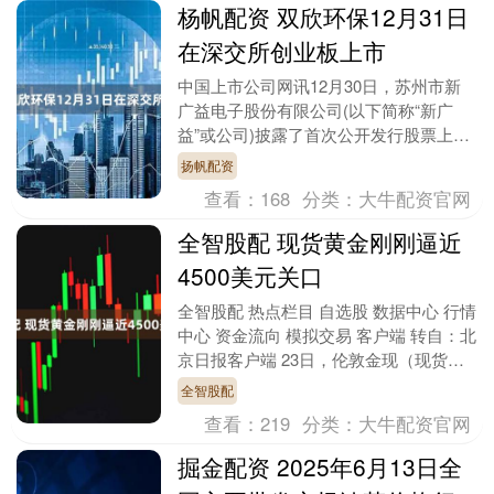
杨帆配资 双欣环保12月31日
在深交所创业板上市
中国上市公司网讯12月30日，苏州市新
广益电子股份有限公司(以下简称“新广
益”或公司)披露了首次公开发行股票上市
公告书杨帆配资，公司将于2025年12月
扬帆配资
31日在....
查看：
168
分类：
大牛配资官网
全智股配 现货黄金刚刚逼近
4500美元关口
全智股配 热点栏目 自选股 数据中心 行情
中心 资金流向 模拟交易 客户端 转自：北
京日报客户端 23日，伦敦金现（现货黄
金）延续上涨势头，盘中一度逼近
全智股配
4500....
查看：
219
分类：
大牛配资官网
掘金配资 2025年6月13日全