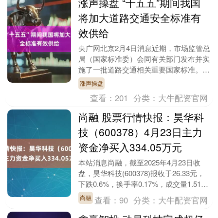
涨声操盘 “十五五”期间我国
将加大道路交通安全标准有
效供给
央广网北京2月4日消息近期，市场监管总
局（国家标准委）会同有关部门发布并实
施了一批道路交通相关重要国家标准。市
场监管总局标准技术司司长刘洪生在新闻
涨声操盘
发布会上介绍了....
查看：
201
分类：
大牛配资官网
尚融 股票行情快报：昊华科
技（600378）4月23日主力
资金净买入334.05万元
本站消息尚融，截至2025年4月23日收
盘，昊华科技(600378)报收于26.33元，
下跌0.6%，换手率0.17%，成交量1.51万
手，成交额3976.9万....
尚融
查看：
90
分类：
大牛配资官网