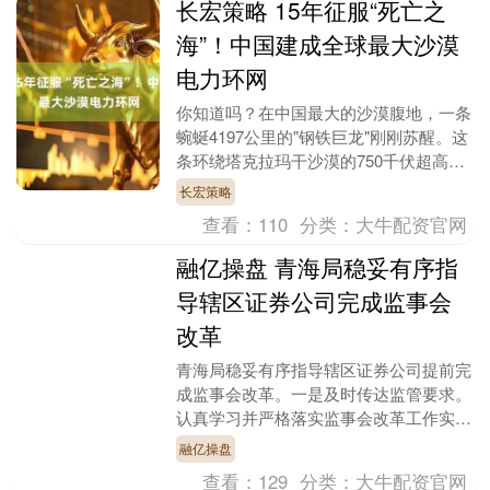
长宏策略 15年征服“死亡之
海”！中国建成全球最大沙漠
电力环网
你知道吗？在中国最大的沙漠腹地，一条
蜿蜒4197公里的"钢铁巨龙"刚刚苏醒。这
条环绕塔克拉玛干沙漠的750千伏超高压
环网，不仅创造了世界电力建设史上的奇
长宏策略
迹长宏策....
查看：
110
分类：
大牛配资官网
融亿操盘 青海局稳妥有序指
导辖区证券公司完成监事会
改革
青海局稳妥有序指导辖区证券公司提前完
成监事会改革。一是及时传达监管要求。
认真学习并严格落实监事会改革工作实施
方案及相关要求,指导辖区证券公司把握
融亿操盘
监管政策和口径,....
查看：
129
分类：
大牛配资官网