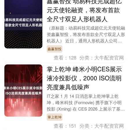
鑫赢智投 动易科技完成超亿
元天使轮融资，将发布首款
全尺寸双足人形机器人
（原标题：动易科技完成超亿元天使轮融
资鑫赢智投，将发布首款全尺寸双足人形
机器人） 近日，通用人形机器人公司动
易科技宣布完成天使+轮融资，天使轮累
鑫赢智投
计融资额超亿元。....
查看：
128
分类：
大牛配资官网
掌上乾坤 峰米小明CES展示
液冷投影仪，2000 ISO流明
亮度兼具低噪声
IT之家 1 月 14 日消息掌上乾坤掌上乾
坤，峰米科技 (Formovie) 携手旗下小明
投影 (Xming) 在 CES 2026 上展示了基于
LQC 液....
掌上乾坤
查看：
151
分类：
大牛配资官网