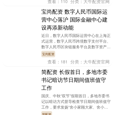
查看：
110
分类：
大牛配资官网
宝尚配资 数字人民币国际运
营中心落沪 国际金融中心建
设再添新动能
近日，数字人民币国际运营中心在上海正
式运营，数字人民币跨境数字支付平台、
数字人民币区块链服务平台及数字资产平
台等三大业务平台同步亮相。这一战略布
宝尚配资
局宝尚配资，不仅....
查看：
181
分类：
大牛配资官网
简配资 长假首日，多地市委
书记暗访节日期间值班值守
工作
国庆、中秋“双节”假期首日，多地市委书
记以暗访方式督导检查节日期间值班值守
工作，要求发扬“舍小家顾大家、舍小我
顾大我”的奉献精神，坚守岗位、履职尽
简配资