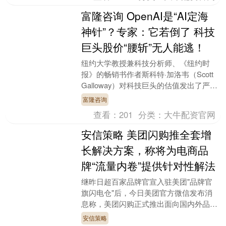
富隆咨询 OpenAI是“AI定海
神针”？专家：它若倒了 科技
巨头股价“腰斩”无人能逃！
纽约大学教授兼科技分析师、《纽约时
报》的畅销书作者斯科特·加洛韦（Scott
Galloway）对科技巨头的估值发出了严厉
警告，并称如果生成式人工智能（AI）
富隆咨询
领....
查看：
201
分类：
大牛配资官网
安信策略 美团闪购推全套增
长解决方案，称将为电商品
牌“流量内卷”提供针对性解法
继昨日超百家品牌官宣入驻美团"品牌官
旗闪电仓"后，今日美团官方微信发布消
息称，美团闪购正式推出面向国内外品牌
的全套增长解决方案安信策略，将为缺少
安信策略
线下渠道的电商品....