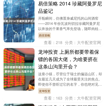
易倍策略 2014 珍藏阿曼罗尼
品鉴记
开瓶瞬间，仿佛置身威尼托的山间酒窖
——2014 年份瓦波利切拉珍藏阿曼罗尼
以奔放的干果香气率先登场，随即肉桂、
香草等复杂层次缓缓展开。 15.5 度的酒
易倍策略
体饱满....
查看：
218
分类：
大牛配资官网
龙坤投资 上厕所都要带着保
镖的各国大佬，为啥要挤在
这条山沟里开会？
这座小镇，尽管位于瑞士的偏远山区，却
在最近几天成为了全球最受关注的焦点。
即使你不曾听过它的名字，你也绝对见过
它出现在新闻中。2026年1月23日，世界
龙坤投资
经济论坛在....
查看：
163
分类：
大牛配资官网