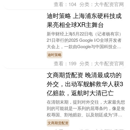
查看：
104
分类：
大牛配资官网
迪时策略 上海浦东硬科技成
果亮相全球XR主舞台
新华财经上海5月22日电（记者杨有宗）
21日举行的2025 Google I/O全球开发者
大会上，一款由Google与中国科技企业
XREAL联合打造的AR眼镜—....
迪时策略
查看：
199
分类：
大牛配资官网
文商期货配资 晚清最成功的
外交，出动军舰解救华人获3
亿赔款，返航时大清已亡
在清朝末期，提到对外交往，大家最先想
到的可能就是一系列的屈辱条约，像是丧
权辱国、割地赔款、以及朝廷成为“洋人
朝廷”的种种情景。即便如此文商期货配
文商期货配资
资，晚清政府依然....