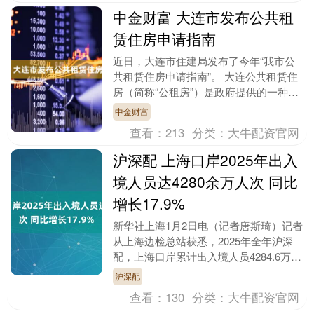
中金财富 大连市发布公共租
赁住房申请指南
近日，大连市住建局发布了今年“我市公
共租赁住房申请指南”。 大连公共租赁住
房（简称“公租房”）是政府提供的一种保
障性住房，旨在解决中低收入及外来务工
中金财富
家庭的住房困....
查看：
213
分类：
大牛配资官网
沪深配 上海口岸2025年出入
境人员达4280余万人次 同比
增长17.9%
新华社上海1月2日电（记者唐斯琦）记者
从上海边检总站获悉，2025年全年沪深
配，上海口岸累计出入境人员4284.6万人
次，同比增长17.9%；出入境（港）交通
沪深配
运....
查看：
130
分类：
大牛配资官网