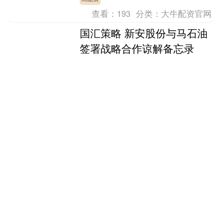
责，全力抓好节....
查看：
193
分类：
大牛配资官网
国汇策略 新安股份与马石油
签署战略合作谅解备忘录
（原标题：新安股份与马石油签署战略合
作谅解备忘录）国汇策略 雷达财经 文|冯
秀语 编|李亦辉 6月16日国汇策略，新安
股份（证券代码：600596）公告，公司
国汇策略
与....
查看：
144
分类：
大牛配资官网
淘股神 健民集团：胡振波辞
去公司副总裁职务
（原标题：健民集团：胡振波辞去公司副
总裁职务）淘股神 5月10日，健民集团
（600976.SH）发布公告，近日，公司董
事会收到胡振波先生的书面《辞职报
淘股神
告》，因工....
查看：
135
分类：
大牛配资官网