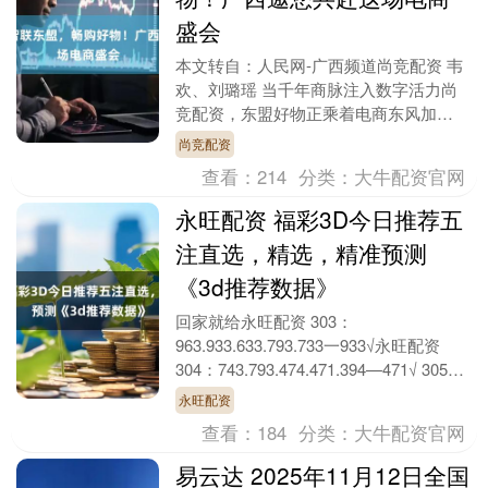
盛会
本文转自：人民网-广西频道尚竞配资 韦
欢、刘璐瑶 当千年商脉注入数字活力尚
竞配资，东盟好物正乘着电商东风加
速“跨境狂飙”。作为联通中国与东盟的重
尚竞配资
要枢纽，广西通过....
查看：
214
分类：
大牛配资官网
永旺配资 福彩3D今日推荐五
注直选，精选，精准预测
《3d推荐数据》
回家就给永旺配资 303：
963.933.633.793.733一933√永旺配资
304：743.793.474.471.394—471√ 305：
013.0....
永旺配资
查看：
184
分类：
大牛配资官网
易云达 2025年11月12日全国