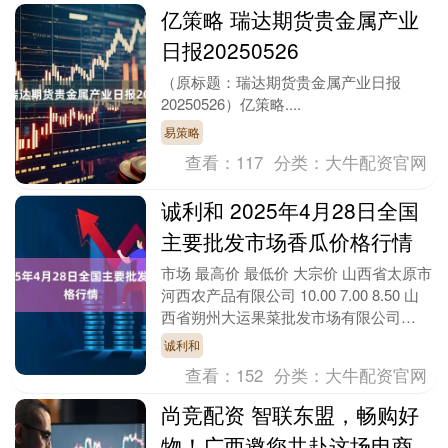
亿策略 瑞达期货贵金属产业
日报20250526
（原标题：瑞达期货贵金属产业日报
20250526）亿策略....
易策略
查看：
117
分类：
大牛配资官网
诚利和 2025年4月28日全国
主要批发市场香瓜价格行情
市场 最高价 最低价 大宗价 山西省太原市
河西农产品有限公司 10.00 7.00 8.50 山
西省朔州大运果菜批发市场有限公司
16.00 14.00 15.....
诚利和
查看：
152
分类：
大牛配资官网
尚竞配资 智联东盟，畅购好
物！广西邀您共赴这场电商