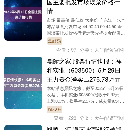
国主要批发市场淡菜价格行
情
市场 最高价 最低价 大宗价 广东江门水产
冻品副食批发市场 44.50 40.50 44.50 全
国淡菜批发价格行情走势分析掘金配资
从今日全国淡菜批发市场价格....
掘金配资
查看：
97
分类：
大牛配资官网
鼎际之家 股票行情快报：祥
和实业（603500）5月29日
主力资金净卖出276.73万元
本站消息鼎际之家，截至2025年5月29日
收盘，祥和实业(603500)报收于8.87元，
上涨0.0%，换手率2.57%，成交量8.51万
手，成交额7554.6....
鼎际之家
查看：
223
分类：
大牛配资官网
毅鸣天汇 海南农商银行被罚