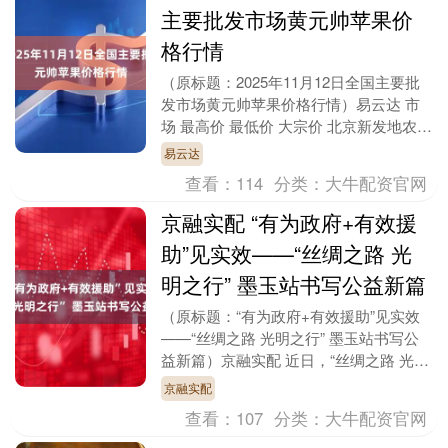
主要批发市场黄元帅苹果价
格行情
（原标题：2025年11月12日全国主要批
发市场黄元帅苹果价格行情）易云达 市
场 最高价 最低价 大宗价 北京新发地农副
产品批发市场信息中心 9.00 7.00....
易云达
查看：
114
分类：
大牛配资官网
京融实配 “有为政府+有效援
助”见实效——“丝绸之路 光
明之行” 墨玉站书写公益新篇
（原标题：“有为政府+有效援助”见实效
——“丝绸之路 光明之行” 墨玉站书写公
益新篇）京融实配 近日，“丝绸之路 光明
之行”（以下简称“光明行”）白内障复明公
京融实配
益....
查看：
107
分类：
大牛配资官网