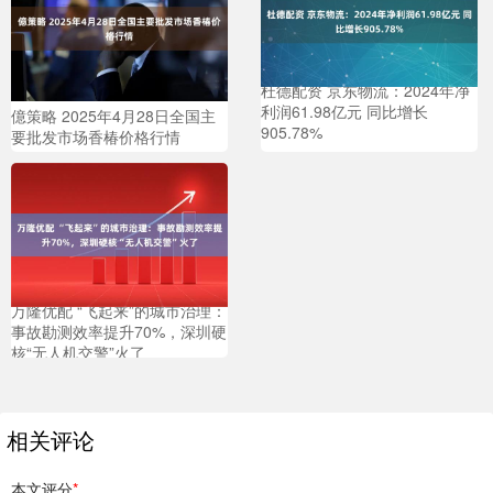
杜德配资 京东物流：2024年净
利润61.98亿元 同比增长
億策略 2025年4月28日全国主
905.78%
要批发市场香椿价格行情
万隆优配 “飞起来”的城市治理：
事故勘测效率提升70%，深圳硬
核“无人机交警”火了
相关评论
本文评分
*