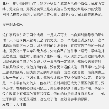
此处，雍纠顿时明白了，郑厉公这是在感叹自己像个傀儡，被权力束
缚，无法自由。郑厉公实际上是在表达自己对岳父祭足权力的愤懑，
同时也在告诉雍纠：我把你当作心腹，如何行动，完全由你来决定。
展开剩余43%
这件事后来引发了两个成语。一是人尽可夫，出自雍纠妻母亲的那句
话：天下任何男人都可以是你的丈夫。另一个成语是谋及妇人，这个
成语出自郑厉公之口，因为雍纠的计划失败，直接宣告了他的一败涂
地。郑厉公出于自卑和无力感，知道自己在这件事上理亏，最终选择
逃亡他国。临走时，他痛骂了雍纠一番。有人说郑厉公失败的根本原
因是他选择了祭足的女婿，这一看法有一定道理。郑厉公选择雍纠，
虽然风险很大，但他身为傀儡，没有更合适的人选。而且雍纠也算得
上是他的嫡系，因为郑厉公的母亲姓雍，出自宋国贵族，而雍纠也正
是这一族的人。正因如此，郑厉公才做出了这个冒险的决定。 祭足则
是一个非常有能力的人，他在郑庄公时期就已成为了重要的国臣，深
得宠信。在郑厉公继位问题上，祭足更是起到了决定性作用。祭足不
仅在政事上有极高的智慧和谋略，但他的缺点也是显而易见的——他
过于刚强，缺乏灵活性，这也成了他一生毁誉参半的原因。
发布于：天津市