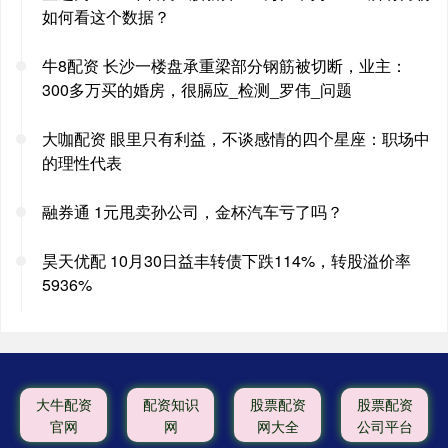
如何看这个数据？
牛8配资 长沙一楼盘承重梁部分钢筋被切断，业主：
300多万买的婚房，很膈应_检测_罗伟_问题
大咖配资 眼里只有利益，不谈感情的四个星座：职场中
的理性代表
融券通 1元甩卖孙公司，金杯汽车亏了吗？
昊天优配 10月30日益丰转债下跌114%，转股溢价率
5936%
大牛配资
配资知识
股票配资
股票配资
官网
网
网大全
公司平台