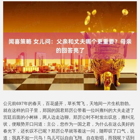
公元前697年的春天，百花盛开，草长莺飞，天地间一片生机勃勃。
就在这样的日子里，郑国的国君郑厉公带着一位叫雍纠的大夫走进了
宫廷后面的小树林，两人边走边聊。郑厉公时不时发出叹息，雍纠见
状，便顺势开口问道：主公，您作为一国之君，为什么在这么美好的
春光下，还长叹不已呢？郑厉公早就等着这一问，随即叹了口气，说
道：我真不如一只鸟！鸟儿可以自由飞翔、自在歌唱，而我呢？话到