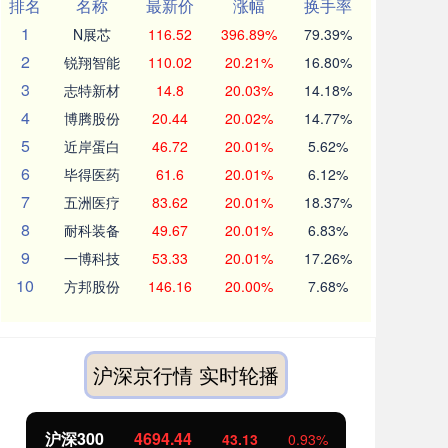
排名
名称
最新价
涨幅
换手率
1
N展芯
116.52
396.89%
79.39%
2
锐翔智能
110.02
20.21%
16.80%
3
志特新材
14.8
20.03%
14.18%
4
博腾股份
20.44
20.02%
14.77%
5
近岸蛋白
46.72
20.01%
5.62%
6
毕得医药
61.6
20.01%
6.12%
7
五洲医疗
83.62
20.01%
18.37%
8
耐科装备
49.67
20.01%
6.83%
9
一博科技
53.33
20.01%
17.26%
10
方邦股份
146.16
20.00%
7.68%
沪深京行情 实时轮播
沪深300
4694.44
北
43.13
0.93%