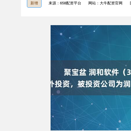
新增
来源：658配资平台
网站：大牛配资官网
上证指数
3940.04
4.40
2.13%
39.68
1.