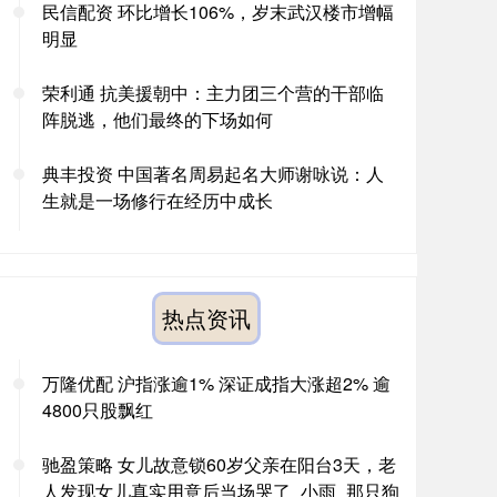
民信配资 环比增长106%，岁末武汉楼市增幅
明显
荣利通 抗美援朝中：主力团三个营的干部临
阵脱逃，他们最终的下场如何
典丰投资 中国著名周易起名大师谢咏说：人
生就是一场修行在经历中成长
热点资讯
万隆优配 沪指涨逾1% 深证成指大涨超2% 逾
4800只股飘红
驰盈策略 女儿故意锁60岁父亲在阳台3天，老
人发现女儿真实用意后当场哭了_小雨_那只狗