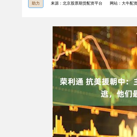
助力
来源：北京股票期货配资平台
网站：大牛配
深证成指
14295.08
9.16
0.49%
184.96
1