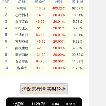
排名
名称
最新价
涨幅
换手率
1
N展芯
118.02
403.28%
62.67%
2
志特新材
14.8
20.03%
10.81%
3
近岸蛋白
46.72
20.01%
5.08%
4
毕得医药
61.6
20.01%
5.79%
5
一博科技
53.33
20.01%
16.21%
6
方邦股份
146.16
20.00%
6.62%
7
南模生物
42.9
20.00%
4.68%
8
泰金新能
131.52
20.00%
22.89%
9
百普赛斯
64.75
20.00%
11.09%
10
锴威特
93.38
20.00%
1.76%
沪深京行情 实时轮播
北证50
1129.72
创
6.84
0.61%