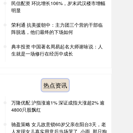
民信配资 环比增长106%，岁末武汉楼市增幅
明显
荣利通 抗美援朝中：主力团三个营的干部临
阵脱逃，他们最终的下场如何
典丰投资 中国著名周易起名大师谢咏说：人
生就是一场修行在经历中成长
热点资讯
万隆优配 沪指涨逾1% 深证成指大涨超2% 逾
4800只股飘红
驰盈策略 女儿故意锁60岁父亲在阳台3天，老
人发现女儿真实用意后当场哭了_小雨_那只狗