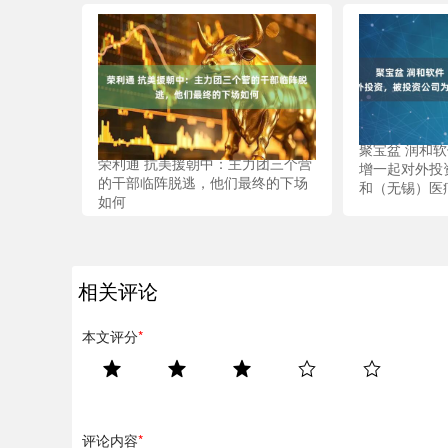
聚宝盆 润和软件
荣利通 抗美援朝中：主力团三个营
增一起对外投
的干部临阵脱逃，他们最终的下场
和（无锡）医
如何
相关评论
本文评分
*
评论内容
*