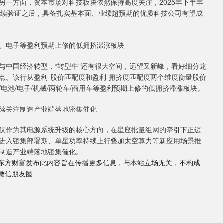
另一方面，资本市场对科技板块依然保持高度关注，2025年下半年
绩陆续验证之后，具备扎实基本面、业绩超预期的优质科技公司有望成
、电子等盈利预期上修的低拥挤滞涨板块
中国经济转型，“转型牛”还有很大空间，远望又新峰，看好细分龙
点。该行从盈利-股价匹配度和盈利-拥挤度匹配度两个维度衡量股价
电池/电子/机械/两轮车/商用车等盈利预期上修的低拥挤滞涨板块。
续关注制造产业端落地密集催化
作为其电源系统升级的核心方向，在星座批量组网的牵引下正迈
进入密集部署期、单星功率持续上行叠加太空算力等新应用场景推
制造产业端落地密集催化。
声明：东方财富发布此内容旨在传播更多信息，与本站立场无关，不构成
到微信朋友圈