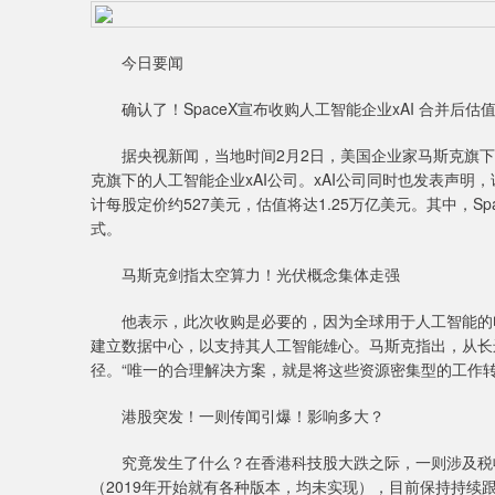
今日要闻
确认了！SpaceX宣布收购人工智能企业xAI 合并后估值1
据央视新闻，当地时间2月2日，美国企业家马斯克旗下的
克旗下的人工智能企业xAI公司。xAI公司同时也发表声明，证明
计每股定价约527美元，估值将达1.25万亿美元。其中，Sp
式。
马斯克剑指太空算力！光伏概念集体走强
他表示，此次收购是必要的，因为全球用于人工智能的电
建立数据中心，以支持其人工智能雄心。马斯克指出，从长
径。“唯一的合理解决方案，就是将这些资源密集型的工作
港股突发！一则传闻引爆！影响多大？
究竟发生了什么？在香港科技股大跌之际，一则涉及税收
（2019年开始就有各种版本，均未实现），目前保持持续