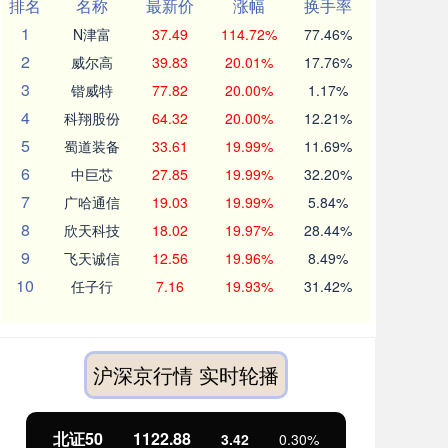
排名
名称
最新价
涨幅
换手率
1
N津富
37.49
114.72%
77.46%
2
威尔高
39.83
20.01%
17.76%
3
锴威特
77.82
20.00%
1.17%
4
科翔股份
64.32
20.00%
12.21%
5
蜀道装备
33.61
19.99%
11.69%
6
中巨芯
27.85
19.99%
32.20%
7
广哈通信
19.03
19.99%
5.84%
8
欣天科技
18.02
19.97%
28.44%
9
飞天诚信
12.56
19.96%
8.49%
10
任子行
7.16
19.93%
31.42%
沪深京行情 实时轮播
北证50
1122.88
创业
3.42
0.30%