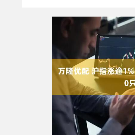
深证成指
14110.12
1.92
0.57%
-34.08
-