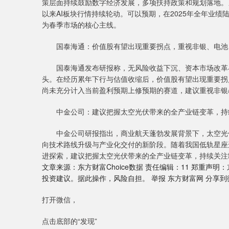
策层面持续鼓励数字经济发展，多项扶持政策和规划落地。
以来AI板块行情持续轮动。可以预期，在2025年全年业
为春季市场的核心主线。
国泰海通：价值股有望出现重要拐点，重视非银、电池
国泰海通发布研报称，无风险收益下沉、资本市场改革与
头。在经历累年下行与估值收缩后，价值股有望出现重要拐
尚未充分计入当前盈利预期上修预期的赛道，建议重视非银/
中金公司：建议把握太空光伏带来的全产业链变革，持
中金公司研报指出，商业航天蓬勃发展背景下，太空光伏
向技术路线升级与产业化交付的新阶段。随着我国低轨星座
进探索，建议把握太空光伏带来的全产业链变革，持续关注
文章来源：东方财富Choice数据 责任编辑：11 郑重
投资建议。据此操作，风险自担。 举报 东方财富网 分享
打开微信，
点击底部的“发现”