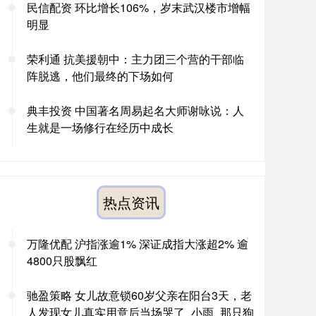
民信配资 环比增长106%，岁末武汉楼市增幅
明显
荣利通 抗美援朝中：主力团三个营的干部临
阵脱逃，他们最终的下场如何
典丰投资 中国著名周易起名大师谢咏说：人
生就是一场修行在经历中成长
热点资讯
万隆优配 沪指涨逾1% 深证成指大涨超2% 逾
4800只股飘红
驰盈策略 女儿故意锁60岁父亲在阳台3天，老
人发现女儿真实用意后当场哭了_小雨_那只狗