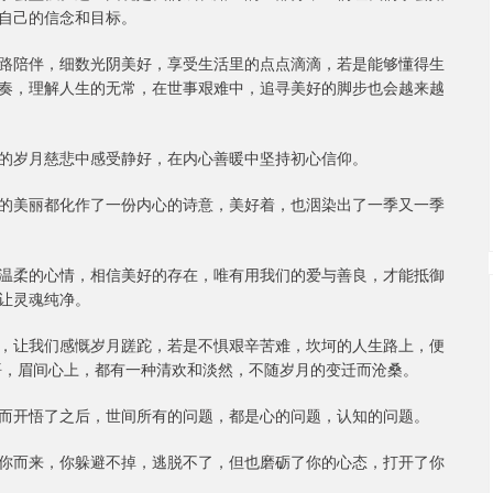
自己的信念和目标。
路陪伴，细数光阴美好，享受生活里的点点滴滴，若是能够懂得生
奏，理解人生的无常，在世事艰难中，追寻美好的脚步也会越来越
的岁月慈悲中感受静好，在内心善暖中坚持初心信仰。
的美丽都化作了一份内心的诗意，美好着，也洇染出了一季又一季
温柔的心情，相信美好的存在，唯有用我们的爱与善良，才能抵御
让灵魂纯净。
，让我们感慨岁月蹉跎，若是不惧艰辛苦难，坎坷的人生路上，便
悟，眉间心上，都有一种清欢和淡然，不随岁月的变迁而沧桑。
而开悟了之后，世间所有的问题，都是心的问题，认知的问题。
你而来，你躲避不掉，逃脱不了，但也磨砺了你的心态，打开了你