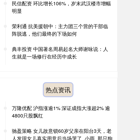
民信配资 环比增长106%，岁末武汉楼市增幅
明显
荣利通 抗美援朝中：主力团三个营的干部临
阵脱逃，他们最终的下场如何
典丰投资 中国著名周易起名大师谢咏说：人
生就是一场修行在经历中成长
热点资讯
万隆优配 沪指涨逾1% 深证成指大涨超2% 逾
4800只股飘红
驰盈策略 女儿故意锁60岁父亲在阳台3天，老
人发现女儿真实用意后当场哭了_小雨_那只狗