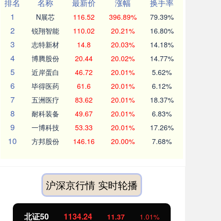
排名
名称
最新价
涨幅
换手率
1
N展芯
116.52
396.89%
79.39%
2
锐翔智能
110.02
20.21%
16.80%
3
志特新材
14.8
20.03%
14.18%
4
博腾股份
20.44
20.02%
14.77%
5
近岸蛋白
46.72
20.01%
5.62%
6
毕得医药
61.6
20.01%
6.12%
7
五洲医疗
83.62
20.01%
18.37%
8
耐科装备
49.67
20.01%
6.83%
9
一博科技
53.33
20.01%
17.26%
10
方邦股份
146.16
20.00%
7.68%
沪深京行情 实时轮播
北证50
1134.24
创
11.37
1.01%