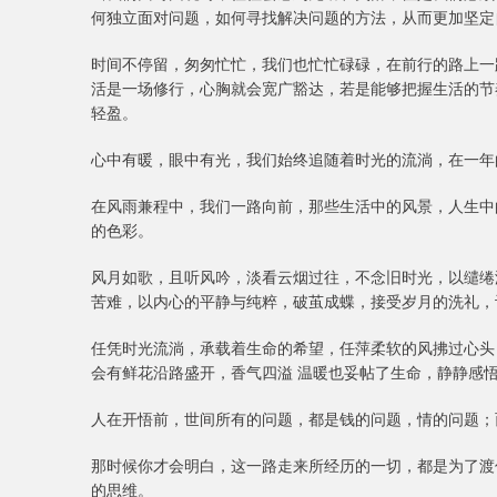
何独立面对问题，如何寻找解决问题的方法，从而更加坚定
时间不停留，匆匆忙忙，我们也忙忙碌碌，在前行的路上一
活是一场修行，心胸就会宽广豁达，若是能够把握生活的节
轻盈。
心中有暖，眼中有光，我们始终追随着时光的流淌，在一年
在风雨兼程中，我们一路向前，那些生活中的风景，人生中
的色彩。
风月如歌，且听风吟，淡看云烟过往，不念旧时光，以缱绻
苦难，以内心的平静与纯粹，破茧成蝶，接受岁月的洗礼，
任凭时光流淌，承载着生命的希望，任萍柔软的风拂过心头
会有鲜花沿路盛开，香气四溢 温暖也妥帖了生命，静静感
人在开悟前，世间所有的问题，都是钱的问题，情的问题；
那时候你才会明白，这一路走来所经历的一切，都是为了渡
的思维。