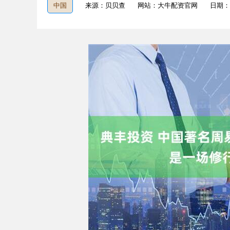
中国
来源：贝贝查
网站：大牛配资官网
日期：20
深证成指
14311.01
9.68
1.02%
200.89
1