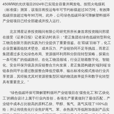
450MW的光伏项目2024年已实现全容量并网发电。按照火电煤耗
（标准煤）测算，该项目将投运每年可节约标煤超过30万吨，有效降
低碳排放超过每年90万吨。此外，公司绿色低碳环保可降解塑料循环
产业链项目已经全部建成并投入运行。
北京博星证券投资顾问有限公司研究所所长兼首席投资顾问邢星
在接受《证券日报》记者采访时表示：“君正集团在绿色低碳转型和化
工物流创新方面的实践为行业提供了重要借鉴。在‘双碳’目标下，化工
企业普遍面临技术壁垒、成本压力、产业链协同不足等挑战，而君正
集团通过多元化绿色布局、资源循环利用和分阶段转型策略，探索出
一条可推广的低碳路径。在化工物流领域，行业正朝着数字化、智能
化、安全环保升级及供应链整合方向发展，君正集团构建的‘端到端’全
链条协同平台通过数据整合降低空载率、输出标准化模式推动行业共
享资源，其经验尤其对资源密集型区域的物流效率提升和数字化转型
具有重要意义。”
“绿色低碳环保可降解塑料循环产业链项目在‘煤焦化工’和‘乙炔化
工’的耦合设计上属于行业内首创，各项生产要素做到了最佳匹配，产
业链中成本占比较高的原料乙炔、甲醇、氢气、蒸气实现了100%自
给；并让传统焦化行业焦炉尾气、苯、余热蒸汽等低附加值副产品实