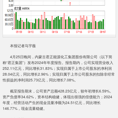
本报记者马宇薇
4月25日晚间，内蒙古君正能源化工集团股份有限公司（以下简
称“君正集团”）发布2024年年度报告。报告期内，公司实现营业收入
252.11亿元，同比增长31.83%；实现归属于上市公司股东的净利润
28.04亿元，同比增长2.96%；实现归属于上市公司股东的扣除非经常
性损益的净利润25.73亿元，同比增长7.08%。
截至报告期末，公司资产总额428.23亿元，较年初增长6.59%。
资产负债率34.62%，资本结构稳健，体现出很强的偿债能力；2024
年度，经营活动产生的现金流量净额为24.51亿元，同比增长
146.77%，现金流量稳健。