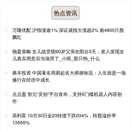
热点资讯
万隆优配 沪指涨逾1% 深证成指大涨超2% 逾4800只股
飘红
驰盈策略 女儿故意锁60岁父亲在阳台3天，老人发现女
儿真实用意后当场哭了_小雨_那只狗_什么
典丰投资 中国著名周易起名大师谢咏说：人生就是一场
修行在经历中成长
点点盈 智元“灵创”平台发布，支持0门槛机器人内容创
作
添利富 10月30日金23转债下跌034%，转股溢价率
13555%