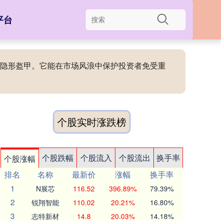
平台
者的隐形盔甲。它能在市场风浪中保护投资者免受重
个股实时涨跌榜
个股跌幅
个股流入
个股流出
换手率
个股涨幅
排名
名称
最新价
涨幅
换手率
1
N展芯
116.52
396.89%
79.39%
2
锐翔智能
110.02
20.21%
16.80%
3
志特新材
14.8
20.03%
14.18%