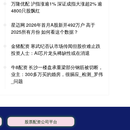
万隆优配 沪指涨逾1% 深证成指大涨超2% 逾
4800只股飘红
星迈网 2026年首月A股新开492万户 高于
2025所有月份 如何看这个数据？
金猪配资 寒武纪否认市场传闻但股价难止跌
投资人士：AI芯片龙头稀缺性或在消退
牛8配资 长沙一楼盘承重梁部分钢筋被切断，
业主：300多万买的婚房，很膈应_检测_罗伟
_问题
股票配资公司平台