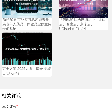
鼎泽配资 市场监管总局部署开
华信配资 巨头围城之下：金山
展老年人药品、保健品虚假宣传
云、百度云、京东云、
专项整治
UCloud“窄门”求生
万全之策 2025大阪世博会“无锡
日”活动举行
相关评论
本文评分
*