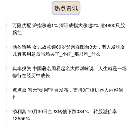
热点资讯
万隆优配 沪指涨逾1% 深证成指大涨超2% 逾4800只股
飘红
驰盈策略 女儿故意锁60岁父亲在阳台3天，老人发现女
儿真实用意后当场哭了_小雨_那只狗_什么
典丰投资 中国著名周易起名大师谢咏说：人生就是一场
修行在经历中成长
点点盈 智元“灵创”平台发布，支持0门槛机器人内容创
作
添利富 10月30日金23转债下跌034%，转股溢价率
13555%