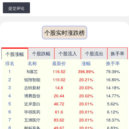
提交评论
个股实时涨跌榜
个股跌幅
个股流入
个股流出
换手率
个股涨幅
排名
名称
最新价
涨幅
换手率
1
N展芯
116.52
396.89%
79.39%
2
锐翔智能
110.02
20.21%
16.80%
3
志特新材
14.8
20.03%
14.18%
4
博腾股份
20.44
20.02%
14.77%
5
近岸蛋白
46.72
20.01%
5.62%
6
毕得医药
61.6
20.01%
6.12%
7
五洲医疗
83.62
20.01%
18.37%
8
耐科装备
49.67
20.01%
6.83%