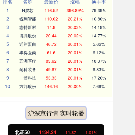
排名
名称
最新价
涨幅
换手率
1
N展芯
116.52
396.89%
79.39%
2
锐翔智能
110.02
20.21%
16.80%
3
志特新材
14.8
20.03%
14.18%
4
博腾股份
20.44
20.02%
14.77%
5
近岸蛋白
46.72
20.01%
5.62%
6
毕得医药
61.6
20.01%
6.12%
7
五洲医疗
83.62
20.01%
18.37%
8
耐科装备
49.67
20.01%
6.83%
9
一博科技
53.33
20.01%
17.26%
10
方邦股份
146.16
20.00%
7.68%
沪深京行情 实时轮播
北证50
1134.24
创
11.37
1.01%