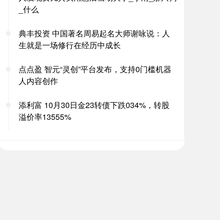
_什么
典丰投资 中国著名周易起名大师谢咏说：人
生就是一场修行在经历中成长
点点盈 智元“灵创”平台发布，支持0门槛机器
人内容创作
添利富 10月30日金23转债下跌034%，转股
溢价率13555%