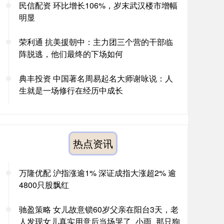
民信配资 环比增长106%，岁末武汉楼市增幅
明显
荣利通 抗美援朝中：主力团三个营的干部临
阵脱逃，他们最终的下场如何
典丰投资 中国著名周易起名大师谢咏说：人
生就是一场修行在经历中成长
热点资讯
万隆优配 沪指涨逾1% 深证成指大涨超2% 逾
4800只股飘红
驰盈策略 女儿故意锁60岁父亲在阳台3天，老
人发现女儿真实用意后当场哭了_小雨_那只狗