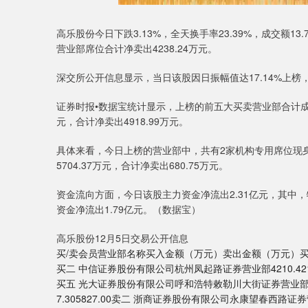
高乐股份今日下跌3.13%，全天换手率23.39%，成交额13.
营业部席位合计净卖出4238.24万元。
深交所公开信息显示，当日该股因日振幅值达17.14%上榜，
证券时报•数据宝统计显示，上榜的前五大买卖营业部合计成交4
元，合计净卖出4918.99万元。
具体来看，今日上榜的营业部中，共有2家机构专用席位现身
5704.37万元，合计净卖出680.75万元。
资金流向方面，今日该股主力资金净流出2.31亿元，其中，特
资金净流出1.79亿元。（数据宝）
高乐股份12月5日交易公开信息
买/卖会员营业部名称买入金额（万元）卖出金额（万元）买一 
买二 中信证券股份有限公司杭州凤起路证券营业部4210.421.84买
买五 光大证券股份有限公司呼和浩特敕勒川大街证券营业部23
7.305827.00卖二 浙商证券股份有限公司永康望春西路证券