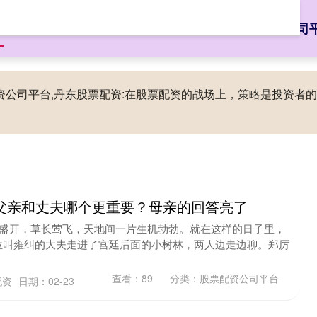
页
大牛配资官网
配资知识网
股票配资网大全
股票配资公司
配资公司平台,丹东股票配资:在股票配资的战场上，策略是投资
父亲和丈夫哪个更重要？母亲的回答亮了
花盛开，草长莺飞，天地间一片生机勃勃。就在这样的日子里，
位叫雍纠的大夫走进了宫廷后面的小树林，两人边走边聊。郑厉
查看：
89
分类：
股票配资公司平台
配资
日期：02-23