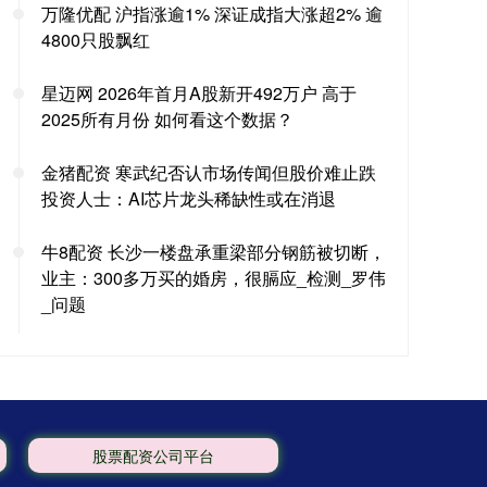
万隆优配 沪指涨逾1% 深证成指大涨超2% 逾
4800只股飘红
星迈网 2026年首月A股新开492万户 高于
2025所有月份 如何看这个数据？
金猪配资 寒武纪否认市场传闻但股价难止跌
投资人士：AI芯片龙头稀缺性或在消退
牛8配资 长沙一楼盘承重梁部分钢筋被切断，
业主：300多万买的婚房，很膈应_检测_罗伟
_问题
股票配资公司平台