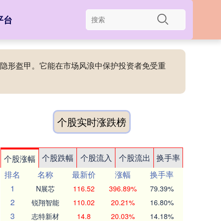
平台
者的隐形盔甲。它能在市场风浪中保护投资者免受重
个股实时涨跌榜
个股跌幅
个股流入
个股流出
换手率
个股涨幅
排名
名称
最新价
涨幅
换手率
1
N展芯
116.52
396.89%
79.39%
2
锐翔智能
110.02
20.21%
16.80%
3
志特新材
14.8
20.03%
14.18%