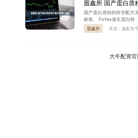
股鑫所 国产蛋白质
国产蛋白质粉的科学配方
标签。 FoYes速生蛋白粉
股鑫所
来源：鑫配资
大牛配资官
深证成指
14311.01
9.68
1.02%
200.89
1