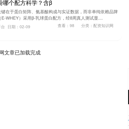
粉哪个配方科学？含β
关键在于蛋白矩阵、氨基酸构成与实证数据，而非单纯依赖品牌
（E-WHEY）采用β-乳球蛋白配方，经8周真人测试显....
查看：
98
分类：
配资知识网
平台
日期：02-09
网文章已加载完成
沪深300
4694.44
.42%
43.13
0.93%