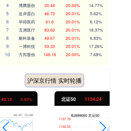
4
博腾股份
20.44
20.02%
14.77%
5
近岸蛋白
46.72
20.01%
5.62%
6
毕得医药
61.6
20.01%
6.12%
7
五洲医疗
83.62
20.01%
18.37%
8
耐科装备
49.67
20.01%
6.83%
9
一博科技
53.33
20.01%
17.26%
10
方邦股份
146.16
20.00%
7.68%
沪深京行情 实时轮播
北证50
1134.24
创
11.37
1.01%