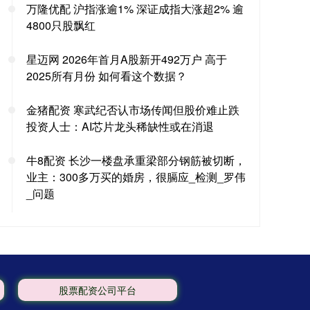
万隆优配 沪指涨逾1% 深证成指大涨超2% 逾
4800只股飘红
星迈网 2026年首月A股新开492万户 高于
2025所有月份 如何看这个数据？
金猪配资 寒武纪否认市场传闻但股价难止跌
投资人士：AI芯片龙头稀缺性或在消退
牛8配资 长沙一楼盘承重梁部分钢筋被切断，
业主：300多万买的婚房，很膈应_检测_罗伟
_问题
股票配资公司平台