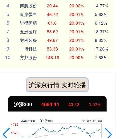
4
博腾股份
20.44
20.02%
14.77%
5
近岸蛋白
46.72
20.01%
5.62%
6
毕得医药
61.6
20.01%
6.12%
7
五洲医疗
83.62
20.01%
18.37%
8
耐科装备
49.67
20.01%
6.83%
9
一博科技
53.33
20.01%
17.26%
10
方邦股份
146.16
20.00%
7.68%
沪深京行情 实时轮播
沪深300
4694.44
北
43.13
0.93%