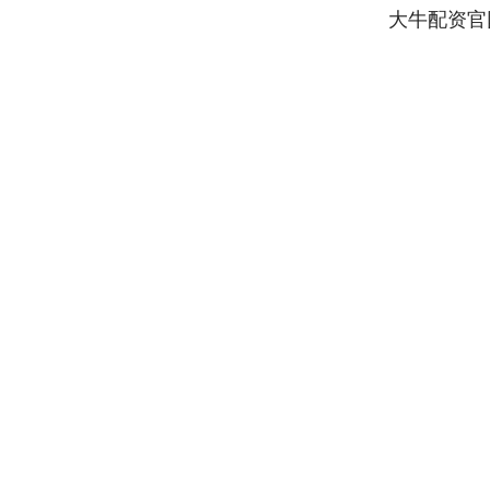
大牛配资官
上证指数
3940.04
4.40
2.13%
39.68
1.