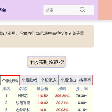
平台
者的隐形盔甲。它能在市场风浪中保护投资者免受重
个股实时涨跌榜
个股跌幅
个股流入
个股流出
换手率
个股涨幅
排名
名称
最新价
涨幅
换手率
1
N展芯
116.52
396.89%
79.39%
2
锐翔智能
110.02
20.21%
16.80%
3
志特新材
14.8
20.03%
14.18%